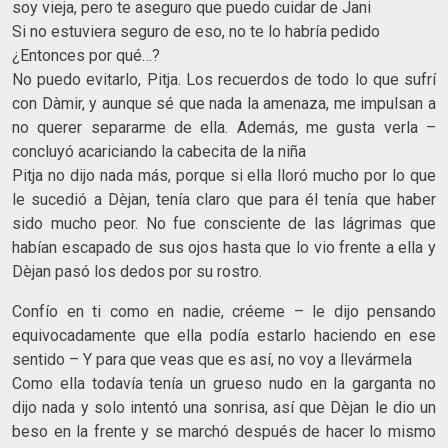
soy vieja, pero te aseguro que puedo cuidar de Jani
Si no estuviera seguro de eso, no te lo habría pedido
¿Entonces por qué…?
No puedo evitarlo, Pitja. Los recuerdos de todo lo que sufrí
con Dàmir, y aunque sé que nada la amenaza, me impulsan a
no querer separarme de ella. Además, me gusta verla –
concluyó acariciando la cabecita de la niña
Pitja no dijo nada más, porque si ella lloró mucho por lo que
le sucedió a Dèjan, tenía claro que para él tenía que haber
sido mucho peor. No fue consciente de las lágrimas que
habían escapado de sus ojos hasta que lo vio frente a ella y
Dèjan pasó los dedos por su rostro.
Confío en ti como en nadie, créeme – le dijo pensando
equivocadamente que ella podía estarlo haciendo en ese
sentido – Y para que veas que es así, no voy a llevármela
Como ella todavía tenía un grueso nudo en la garganta no
dijo nada y solo intentó una sonrisa, así que Dèjan le dio un
beso en la frente y se marchó después de hacer lo mismo