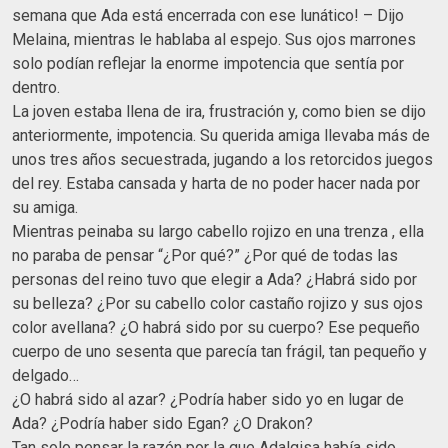
semana que Ada está encerrada con ese lunático! – Dijo
Melaina, mientras le hablaba al espejo. Sus ojos marrones
solo podían reflejar la enorme impotencia que sentía por
dentro.
La joven estaba llena de ira, frustración y, como bien se dijo
anteriormente, impotencia. Su querida amiga llevaba más de
unos tres años secuestrada, jugando a los retorcidos juegos
del rey. Estaba cansada y harta de no poder hacer nada por
su amiga.
Mientras peinaba su largo cabello rojizo en una trenza , ella
no paraba de pensar “¿Por qué?” ¿Por qué de todas las
personas del reino tuvo que elegir a Ada? ¿Habrá sido por
su belleza? ¿Por su cabello color castaño rojizo y sus ojos
color avellana? ¿O habrá sido por su cuerpo? Ese pequeño
cuerpo de uno sesenta que parecía tan frágil, tan pequeño y
delgado…
¿O habrá sido al azar? ¿Podría haber sido yo en lugar de
Ada? ¿Podría haber sido Egan? ¿O Drakon?
Tan solo pensar la razón por la que Adalgisa había sido