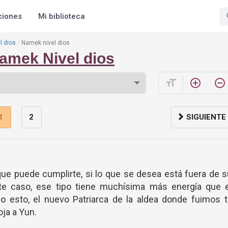
ciones
Mi biblioteca
l dios
Namek nivel dios
amek Nivel dios
format_size
add_circle_outline
remove_circle_outline
1
2
SIGUIENTE
que puede cumplirte, si lo que se desea está fuera de 
te caso, ese tipo tiene muchísima más energía que e
do esto, el nuevo Patriarca de la aldea donde fuimos 
oja a Yun.