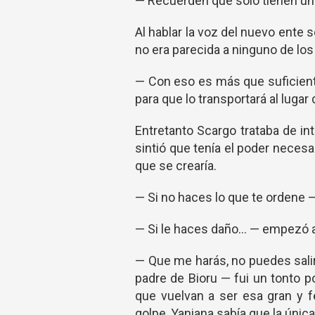
— Recuerden que solo tienen una
Al hablar la voz del nuevo ente
no era parecida a ninguno de lo
— Con eso es más que suficiente
para que lo transportará al luga
Entretanto Scargo trataba de int
sintió que tenía el poder necesa
que se crearía.
— Si no haces lo que te ordene — 
— Si le haces daño... — empezó
— Que me harás, no puedes salir.
padre de Bioru — fui un tonto po
que vuelvan a ser esa gran y f
golpe, Yaniana sabía que la única