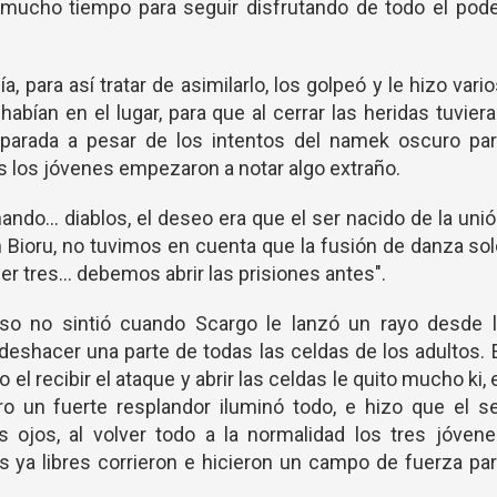
an mucho tiempo para seguir disfrutando de todo el pod
 para así tratar de asimilarlo, los golpeó y le hizo vari
bían en el lugar, para que al cerrar las heridas tuvier
uiparada a pesar de los intentos del namek oscuro pa
os los jóvenes empezaron a notar algo extraño.
ando... diablos, el deseo era que el ser nacido de la uni
 Bioru, no tuvimos en cuenta que la fusión de danza so
r tres... debemos abrir las prisiones antes".
so no sintió cuando Scargo le lanzó un rayo desde l
 deshacer una parte de todas las celdas de los adultos. 
el recibir el ataque y abrir las celdas le quito mucho ki, 
ro un fuerte resplandor iluminó todo, e hizo que el s
s ojos, al volver todo a la normalidad los tres jóven
s ya libres corrieron e hicieron un campo de fuerza pa