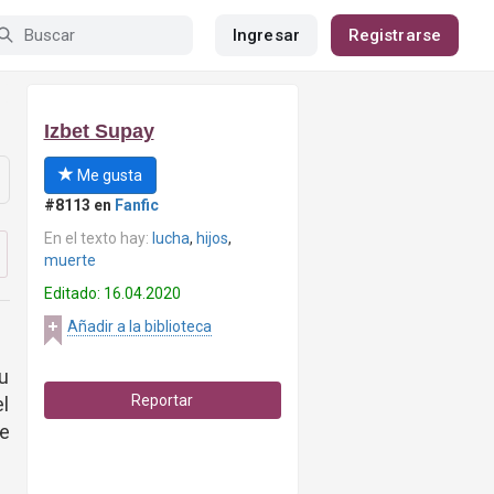
Ingresar
Registrarse
Izbet Supay
Me gusta
#8113 en
Fanfic
En el texto hay:
lucha
,
hijos
,
muerte
Editado: 16.04.2020
Añadir a la biblioteca
su
Reportar
l
te