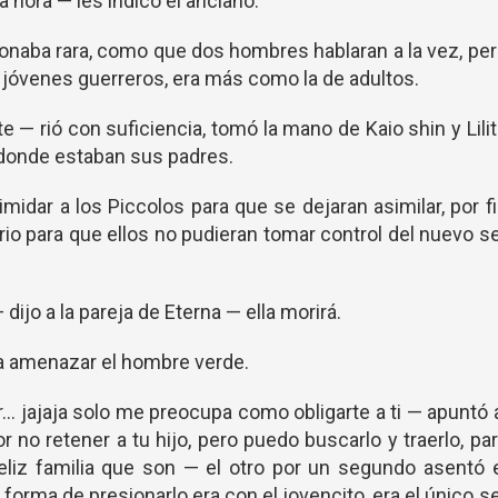
 hora — les indicó el anciano.
 sonaba rara, como que dos hombres hablaran a la vez, pe
s jóvenes guerreros, era más como la de adultos.
 — rió con suficiencia, tomó la mano de Kaio shin y Lili
r donde estaban sus padres.
imidar a los Piccolos para que se dejaran asimilar, por f
rio para que ellos no pudieran tomar control del nuevo s
dijo a la pareja de Eterna — ella morirá.
 a amenazar el hombre verde.
.. jajaja solo me preocupa como obligarte a ti — apuntó 
r no retener a tu hijo, pero puedo buscarlo y traerlo, pa
eliz familia que son — el otro por un segundo asentó 
 forma de presionarlo era con el jovencito, era el único s