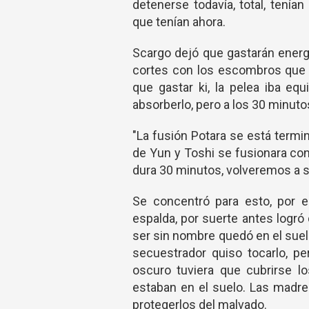
detenerse todavía, total, tení
que tenían ahora.
Scargo dejó que gastarán energía,
cortes con los escombros que ha
que gastar ki, la pelea iba eq
absorberlo, pero a los 30 minut
"La fusión Potara se está termin
de Yun y Toshi se fusionara con
dura 30 minutos, volveremos a se
Se concentró para esto, por e
espalda, por suerte antes logró
ser sin nombre quedó en el suelo 
secuestrador quiso tocarlo, pe
oscuro tuviera que cubrirse lo
estaban en el suelo. Las madre
protegerlos del malvado.