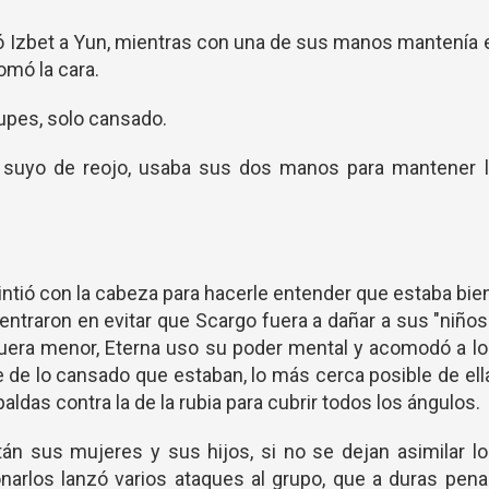
 Izbet a Yun, mientras con una de sus manos mantenía 
omó la cara.
upes, solo cansado.
l suyo de reojo, usaba sus dos manos para mantener l
intió con la cabeza para hacerle entender que estaba bie
ntraron en evitar que Scargo fuera a dañar a sus "niños
 fuera menor, Eterna uso su poder mental y acomodó a l
de lo cansado que estaban, lo más cerca posible de ell
ldas contra la de la rubia para cubrir todos los ángulos.
tán sus mujeres y sus hijos, si no se dejan asimilar l
onarlos lanzó varios ataques al grupo, que a duras pen