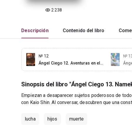
2 238
Descripción
Contenido del libro
Comen
№ 12
№ 1
Ángel Ciego 12. Aventuras en el
Ánge
inframundo
Sinopsis del libro "Ángel Ciego 13. Namek
Empiezan a desaparecer sujetos poderosos de todo
con Kaio Shin. Al conversar, descubren que una cons
lucha
hijos
muerte