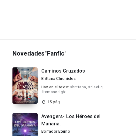
Novedades"Fanfic"
Caminos Cruzados
Brittana Chronicles
Hay en el texto:
#brittana
,
#gleefic
,
#romancelgbt
15 pág.
Avengers- Los Héroes del
Mañana.
Borrador Eterno