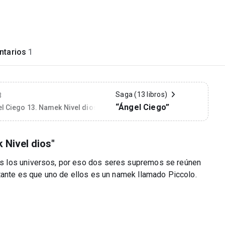
tarios
1
Saga (13 libros)
3
“Ángel Ciego”
l Ciego 13. Namek Nivel dios
 Nivel dios"
s los universos, por eso dos seres supremos se reúnen
tante es que uno de ellos es un namek llamado Piccolo.