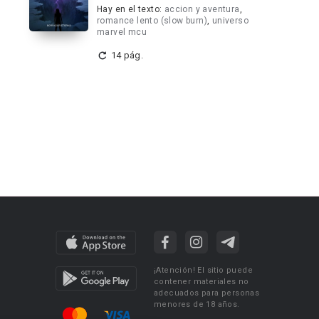
Hay en el texto:
accion y aventura
,
romance lento (slow burn)
,
universo
marvel mcu
14 pág.
¡Atención! El sitio puede
contener materiales no
adecuados para personas
menores de 18 años.