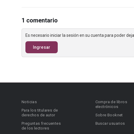
1 comentario
Es necesario iniciar la sesión en su cuenta para poder de
Ingresar
Noticias
Compra de libros
electrónicos
Para los titulares de
derechos de autor
Sobre Booknet
Preguntas frecuentes
Buscar usuarios
de los lectores