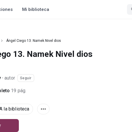
ciones
Mi biblioteca
Ángel Ciego 13. Namek Nivel dios
ego 13. Namek Nivel dios
y
·
autor
Seguir
leto
19 pág.
A la biblioteca
r