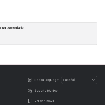
jar un comentario
Books language:
Español
Soporte técnico
Versión móvil