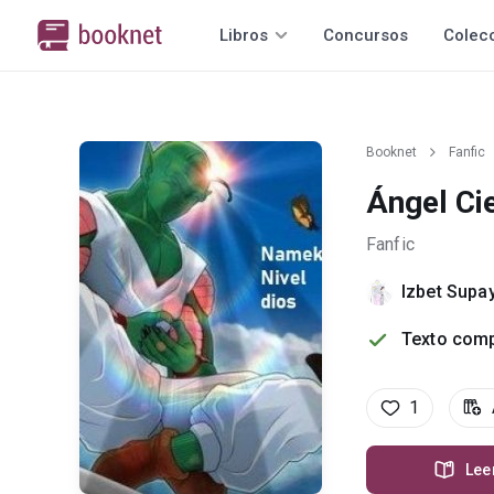
Libros
Concursos
Colec
Booknet
Fanfic
Ángel Ci
Fanfic
Izbet Supa
Texto comp
1
Lee