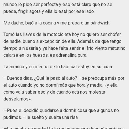
mundo le pide ser perfecta y eso está claro que no se
puede, fingir agota y ella lo está por ese lado.
Me ducho, bajó a la cocina y me preparo un sándwich.
Tomó las llaves de la motocicleta hoy no quiero ser chófer
de nadie, bueno a excepción de ella. Además de que tengo
tiempo sin usarla y ya hace falta sentir el frío viento matutino
calarse en los huesos, es adrenalina pura.
La arrancó y en menos de lo habitual estoy en su casa.
—Buenos días, ¿Qué le paso al auto? —se preocupa más por
el auto cuando yo no dormí más que hora y media. «y ella
como va a saber eso y de cuando acá nos molesta
desvelarnos».
—Pues el decidió quedarse a dormir cosa que algunos no
pudimos. —le suelto y suelta una risa.
—Lo siento, en verdad te lo recompensare después. —dice y