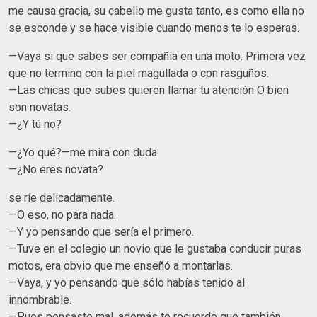
me causa gracia, su cabello me gusta tanto, es como ella no
se esconde y se hace visible cuando menos te lo esperas.
—Vaya si que sabes ser compañía en una moto. Primera vez
que no termino con la piel magullada o con rasguños.
—Las chicas que subes quieren llamar tu atención O bien
son novatas.
—¿Y tú no?
—¿Yo qué?—me mira con duda.
—¿No eres novata?
se ríe delicadamente.
—O eso, no para nada.
—Y yo pensando que sería el primero.
—Tuve en el colegio un novio que le gustaba conducir puras
motos, era obvio que me enseñó a montarlas.
—Vaya, y yo pensando que sólo habías tenido al
innombrable.
—Pues pensaste mal, además te recuerdo que también