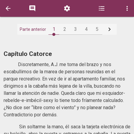






1
2
3
4
5
Parte anterior
Capítulo Catorce
Discretamente, A.J. me toma del brazo y nos
escabullimos de la marea de personas reunidas en el
parque recreativo. En vez de ir al apartamento familiar, nos
dirigimos a la cabaña más lejana de la villa, buscando no
llamar la atención de nadie. Queda claro que mi esquiador-
rebelde-e-imbécil-sexy lo tiene todo fríamente calculado.
¿No dice ser “libre como el viento” y no planear nada?
Contradictorio por demás.
Sin soltarme la mano, él saca la tarjeta electrónica de
su bolsillo, abre la puerta y entramos a la cabaña. La puerta