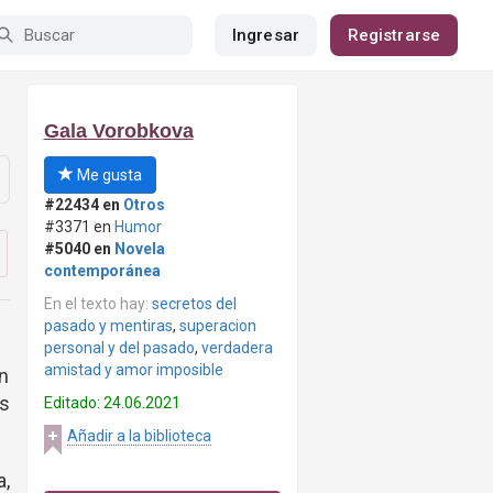
Ingresar
Registrarse
Gala Vorobkova
Me gusta
#22434 en
Otros
#3371 en
Humor
#5040 en
Novela
contemporánea
En el texto hay:
secretos del
pasado y mentiras
,
superacion
personal y del pasado
,
verdadera
amistad y amor imposible
n
as
Editado: 24.06.2021
Añadir a la biblioteca
a,