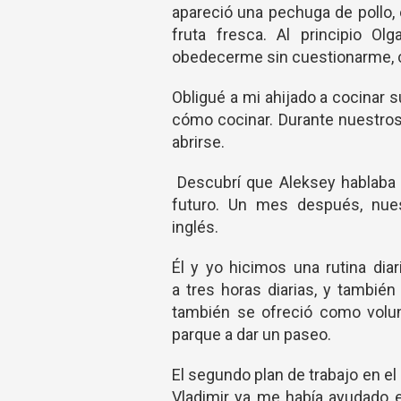
apareció una pechuga de pollo, 
fruta fresca. Al principio O
obedecerme sin cuestionarme, c
Obligué a mi ahijado a cocinar 
cómo cocinar. Durante nuestro
abrirse.
Descubrí que Aleksey hablaba i
futuro. Un mes después, nues
inglés.
Él y yo hicimos una rutina dia
a tres horas diarias, y tambié
también se ofreció como volun
parque a dar un paseo.
El segundo plan de trabajo en e
Vladimir ya me había ayudado e