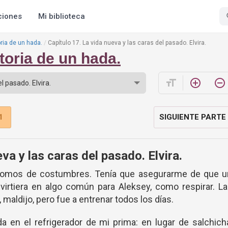
ciones
Mi biblioteca
oria de un hada.
Capítulo 17. La vida nueva y las caras del pasado. Elvira.
toria de un hada.
format_size
add_circle_outline
remove_circle_outline
1
SIGUIENTE PARTE
va y las caras del pasado. Elvira.
omos de costumbres. Tenía que asegurarme de que u
nvirtiera en algo común para Aleksey, como respirar. L
maldijo, pero fue a entrenar todos los días.
en el refrigerador de mi prima: en lugar de salchich