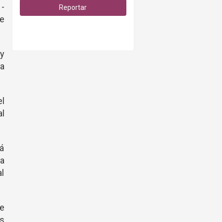
 -
Reportar
e
 y
a
el
l
rá
ga
l
ue
os