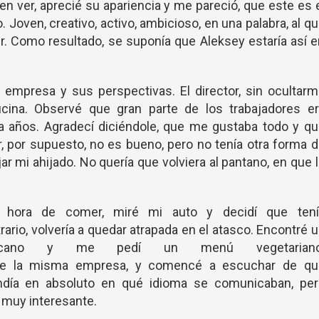
n ver, aprecié su apariencia y me pareció, que este es 
. Joven, creativo, activo, ambicioso, en una palabra, al q
r. Como resultado, se suponía que Aleksey estaría así 
 empresa y sus perspectivas. El director, sin ocultar
cina. Observé que gran parte de los trabajadores er
a años. Agradecí diciéndole, que me gustaba todo y q
r, por supuesto, no es bueno, pero no tenía otra forma 
ar mi ahijado. No quería que volviera al pantano, en que 
la hora de comer, miré mi auto y decidí que tení
rario, volvería a quedar atrapada en el atasco. Encontré 
cercano y me pedí un menú vegetariano
de la misma empresa, y comencé a escuchar de qu
endía en absoluto en qué idioma se comunicaban, per
 muy interesante.