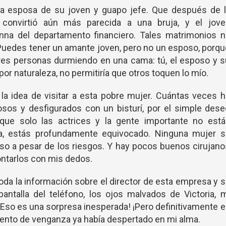
ja esposa de su joven y guapo jefe. Que después de l
e convirtió aún más parecida a una bruja, y el jove
Inna del departamento financiero. Tales matrimonios n
 Puedes tener un amante joven, pero no un esposo, porq
tres personas durmiendo en una cama: tú, el esposo y 
or naturaleza, no permitiría que otros toquen lo mío.
a idea de visitar a esta pobre mujer. Cuántas veces 
osos y desfigurados con un bisturí, por el simple des
que solo las actrices y la gente importante no está
za, estás profundamente equivocado. Ninguna mujer s
uso a pesar de los riesgos. Y hay pocos buenos cirujan
ontarlos con mis dedos.
da la información sobre el director de esta empresa y 
antalla del teléfono, los ojos malvados de Victoria, 
 ¡Eso es una sorpresa inesperada! ¡Pero definitivamente 
miento de venganza ya había despertado en mi alma.