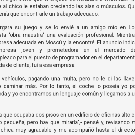
e al chico le estaban creciendo las alas o músculos. Q
tenía que encontrarle un trabajo adecuado.
rgara su juego y se lo envié a un amigo mío en Lo
sta "obra maestra" una evaluación profesional. Mientr
resa adecuada en Moscú y la encontré. El anuncio indi
presa joven y prometedora en el mercado de
pleado para el puesto de programador en el departamen
a de cliente, fuí a esa empresa.
vehículos, pagando una multa, pero no le di las llav
ó caminar más. Por lo tanto, el coche lo poseía yo p
Škoda y yo encontramos un lenguaje común y llegamos a 
 que ocupaba dos pisos en un edificio de oficinas alto 
o pequeña, pero hay que mirarla",- pensé y, revisando 
a chica muy agradable y me acompañó hasta el director