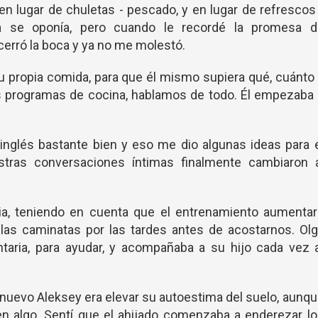
en lugar de chuletas - pescado, y en lugar de refrescos
lga se oponía, pero cuando le recordé la promesa d
erró la boca y ya no me molestó.
su propia comida, para que él mismo supiera qué, cuánto
s programas de cocina, hablamos de todo. Él empezaba 
nglés bastante bien y eso me dio algunas ideas para 
tras conversaciones íntimas finalmente cambiaron a
ria, teniendo en cuenta que el entrenamiento aumenta
n las caminatas por las tardes antes de acostarnos. Ol
taria, para ayudar, y acompañaba a su hijo cada vez a
l nuevo Aleksey era elevar su autoestima del suelo, aunq
n algo. Sentí que el ahijado comenzaba a enderezar l