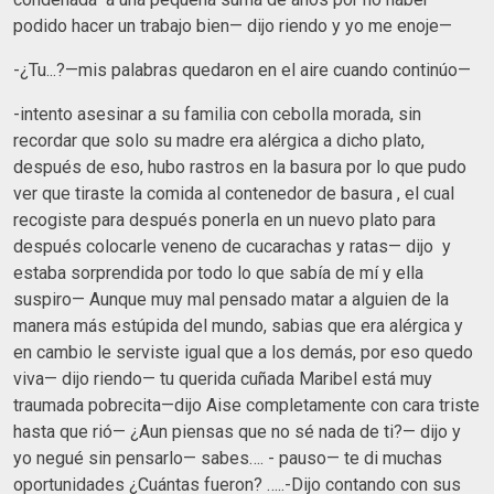
podido hacer un trabajo bien— dijo riendo y yo me enoje—
-¿Tu...?—mis palabras quedaron en el aire cuando continúo—
-intento asesinar a su familia con cebolla morada, sin
recordar que solo su madre era alérgica a dicho plato,
después de eso, hubo rastros en la basura por lo que pudo
ver que tiraste la comida al contenedor de basura , el cual
recogiste para después ponerla en un nuevo plato para
después colocarle veneno de cucarachas y ratas— dijo y
estaba sorprendida por todo lo que sabía de mí y ella
suspiro— Aunque muy mal pensado matar a alguien de la
manera más estúpida del mundo, sabias que era alérgica y
en cambio le serviste igual que a los demás, por eso quedo
viva— dijo riendo— tu querida cuñada Maribel está muy
traumada pobrecita—dijo Aise completamente con cara triste
hasta que rió— ¿Aun piensas que no sé nada de ti?— dijo y
yo negué sin pensarlo— sabes…. - pauso— te di muchas
oportunidades ¿Cuántas fueron? …..-Dijo contando con sus