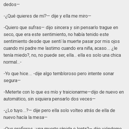
dedos—
-¿Qué quieres de mí?— dije y ella me miro—
-Quiero que sufras— dijo sincera y sin pensarlo trague en
seco, que era este sentimiento, no había tenido este
sentimiento desde que sentí la muerte pasar por mis ojos
cuando mi padre me lastimo cuando era niña, acaso…. ¿le
tenía miedo?, no, no puede ser, ella… ella es solo una chica
normal…-
-Yo que hice…. -dije algo tembloroso pero intente sonar
segura—
-Meterte con lo que es mío y traicionarme—dijo de nuevo en
automático, sin siquiera pensarlo dos veces—
-¿Lo tuyo….?— dije pero ella solo volteo atrás de ella de
nuevo hacía la mesa—
-Que prefieres ¿una muerte rápida o lenta?— dijo viéndome