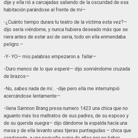
dije y ella rió a carcajadas saliendo de la oscuridad de esa
habitación parándose al frente de mí—
-¿Cuánto tiempo durara tu teatro de la víctima esta vez?—
dijo sería viéndome, y nunca hubiera deseado más que se
riera antes de estar así de seria, todo en ella enmendaba
peligro –
-Y- YO— mis palabras empezaron a fallar—
-Duro menos de lo que esperé— dijo sonriéndome cruzada
de brazos—
-No, sabes nada de mí… -dije pero ella me interrumpió
acercándose lentamente—
-Ilena Samnon Brang presa numero 1423 una chica que no
aguanto más los maltratos de sus padres, de su esposo y
de su querida suegra— dijo dándome la espalda hacía una
mesa y de ella levanto unas tijeras puntiagudas – chica que
condenada a una pequeña suma de años por no haber