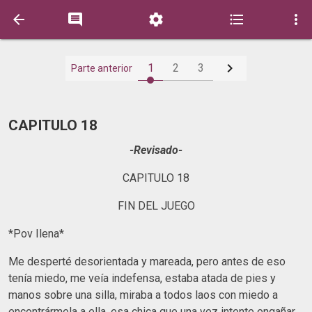






1
2
3
Parte anterior
CAPITULO 18
-Revisado-
CAPITULO 18
FIN DEL JUEGO
*Pov Ilena*
Me desperté desorientada y mareada, pero antes de eso
tenía miedo, me veía indefensa, estaba atada de pies y
manos sobre una silla, miraba a todos laos con miedo a
encontrármela a ella, esa chica que una vez intente engañar