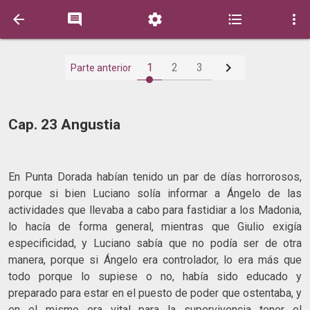






1
2
3
Parte anterior
Cap. 23 Angustia
En Punta Dorada habían tenido un par de días horrorosos,
porque si bien Luciano solía informar a Ángelo de las
actividades que llevaba a cabo para fastidiar a los Madonia,
lo hacía de forma general, mientras que Giulio exigía
especificidad, y Luciano sabía que no podía ser de otra
manera, porque si Ángelo era controlador, lo era más que
todo porque lo supiese o no, había sido educado y
preparado para estar en el puesto de poder que ostentaba, y
en el mismo era vital para la supervivencia tener el