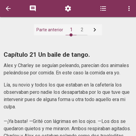






1
2
Parte anterior
Capítulo 21 Un baile de tango.
Alex y Charley se seguían peleando, parecían dos animales
peleándose por comida. En este caso la comida era yo.
Lía, su novio y todos los que estaban en la cafetería los
observaban pero nadie los desapartaba por lo que tuve que
intervenir pues de alguna forma u otra todo aquello era mi
culpa.
—¡Ya basta! —Grité con lágrimas en los ojos. —Los dos se
quedaron quietos y me miraron. Ambos respiraban agitados.
Charley y Alex se estaban pelando como dos trogloditas