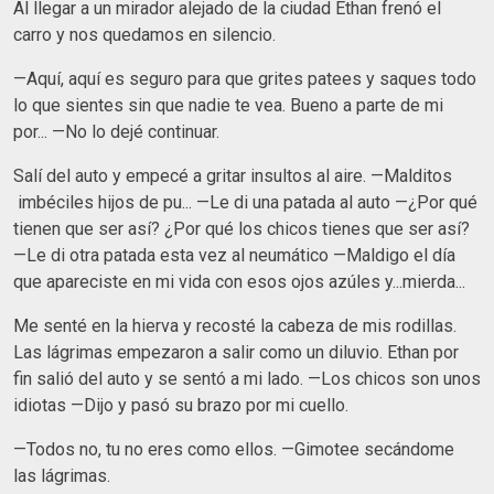
Al llegar a un mirador alejado de la ciudad Ethan frenó el
carro y nos quedamos en silencio.
—Aquí, aquí es seguro para que grites patees y saques todo
lo que sientes sin que nadie te vea. Bueno a parte de mi
por... —No lo dejé continuar.
Salí del auto y empecé a gritar insultos al aire. —Malditos
imbéciles hijos de pu... —Le di una patada al auto —¿Por qué
tienen que ser así? ¿Por qué los chicos tienes que ser así?
—Le di otra patada esta vez al neumático —Maldigo el día
que apareciste en mi vida con esos ojos azúles y...mierda...
Me senté en la hierva y recosté la cabeza de mis rodillas.
Las lágrimas empezaron a salir como un diluvio. Ethan por
fin salió del auto y se sentó a mi lado. —Los chicos son unos
idiotas —Dijo y pasó su brazo por mi cuello.
—Todos no, tu no eres como ellos. —Gimotee secándome
las lágrimas.