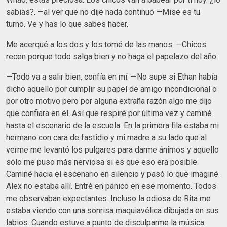
sabias?. —al ver que no dije nada continuó —Mise es tu
turno. Ve y has lo que sabes hacer.
Me acerqué a los dos y los tomé de las manos. —Chicos
recen porque todo salga bien y no haga el papelazo del año.
—Todo va a salir bien, confía en mí. —No supe si Ethan había
dicho aquello por cumplir su papel de amigo incondicional o
por otro motivo pero por alguna extraña razón algo me dijo
que confiara en él. Así que respiré por última vez y caminé
hasta el escenario de la escuela. En la primera fila estaba mi
hermano con cara de fastidio y mi madre a su lado que al
verme me levantó los pulgares para darme ánimos y aquello
sólo me puso más nerviosa si es que eso era posible.
Caminé hacia el escenario en silencio y pasó lo que imaginé.
Alex no estaba allí. Entré en pánico en ese momento. Todos
me observaban expectantes. Incluso la odiosa de Rita me
estaba viendo con una sonrisa maquiavélica dibujada en sus
labios. Cuando estuve a punto de disculparme la música