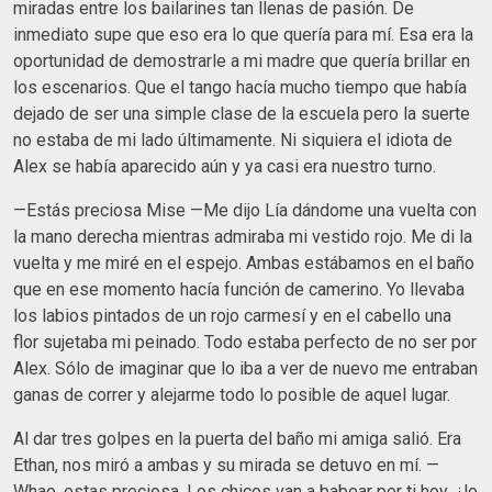
miradas entre los bailarines tan llenas de pasión. De
inmediato supe que eso era lo que quería para mí. Esa era la
oportunidad de demostrarle a mi madre que quería brillar en
los escenarios. Que el tango hacía mucho tiempo que había
dejado de ser una simple clase de la escuela pero la suerte
no estaba de mi lado últimamente. Ni siquiera el idiota de
Alex se había aparecido aún y ya casi era nuestro turno.
—Estás preciosa Mise —Me dijo Lía dándome una vuelta con
la mano derecha mientras admiraba mi vestido rojo. Me di la
vuelta y me miré en el espejo. Ambas estábamos en el baño
que en ese momento hacía función de camerino. Yo llevaba
los labios pintados de un rojo carmesí y en el cabello una
flor sujetaba mi peinado. Todo estaba perfecto de no ser por
Alex. Sólo de imaginar que lo iba a ver de nuevo me entraban
ganas de correr y alejarme todo lo posible de aquel lugar.
Al dar tres golpes en la puerta del baño mi amiga salió. Era
Ethan, nos miró a ambas y su mirada se detuvo en mí. —
Whao, estas preciosa. Los chicos van a babear por ti hoy. ¿lo