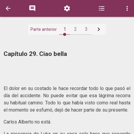






1
2
3
Parte anterior
Capítulo 29. Ciao bella
El dolor en su costado le hace recordar todo lo que pasó el
día del accidente. No puede evitar que esa lágrima recorra
su habitual camino. Todo lo que había visto como real hasta
el momento se esfumó, dejó de hacer parte de su presente.
Carlos Alberto no está.
La presencia de Luka en su casa solo hace que recuerde