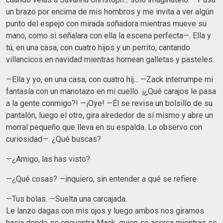
un brazo por encima de mis hombros y me invita a ver algún
punto del espejo con mirada soñadora mientras mueve su
mano, como si señalara con ella la escena perfecta—. Ella y
tú, en una casa, con cuatro hijos y un perrito, cantando
villancicos en navidad mientras hornean galletas y pasteles.
—Ella y yo, en una casa, con cuatro hij... —Zack interrumpe mi
fantasía con un manotazo en mi cuello. ¡¿Qué carajos le pasa
a la gente conmigo?! —¡Oye! —Él se revisa un bolsillo de su
pantalón, luego el otro, gira alrededor de sí mismo y abre un
morral pequeño que lleva en su espalda. Lo observo con
curiosidad—. ¿Qué buscas?
—¿Amigo, las has visto?
—¿Qué cosas? —inquiero, sin entender a qué se refiere.
—Tus bolas. —Suelta una carcajada.
Le lanzo dagas con mis ojos y luego ambos nos giramos
hacia donde se encuentra Mack, quien se acerca mientras se