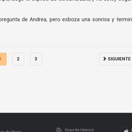
pregunta de Andrea, pero esboza una sonrisa y termin
1
2
3
SIGUIENTE
Soporte técnico
ra de libros