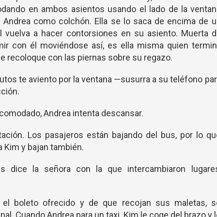
dando en ambos asientos usando el lado de la ventan
e Andrea como colchón. Ella se lo saca de encima de u
l vuelva a hacer contorsiones en su asiento. Muerta d
ir con él moviéndose así, es ella misma quien termin
 se recoloque con las piernas sobre su regazo.
tos te aviento por la ventana —susurra a su teléfono pa
ción.
l acomodado, Andrea intenta descansar.
stación. Los pasajeros están bajando del bus, por lo q
a Kim y bajan también.
 dice la señora con la que intercambiaron lugares
l boleto ofrecido y de que recojan sus maletas, s
nal. Cuando Andrea para un taxi, Kim le coge del brazo y 