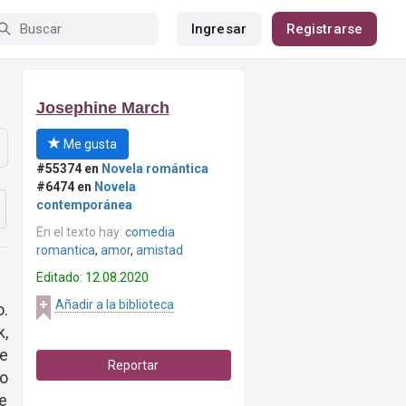
Ingresar
Registrarse
Josephine March
Me gusta
#55374 en
Novela romántica
#6474 en
Novela
contemporánea
En el texto hay:
comedia
romantica
,
amor
,
amistad
Editado: 12.08.2020
Añadir a la biblioteca
o.
,
se
Reportar
o
e