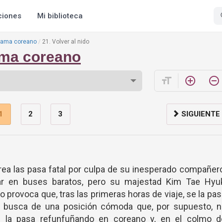
ciones
Mi biblioteca
drama coreano
21. Volver al nido
ama coreano
format_size
add_circle_outline
remove_circle_outline
1
2
3
SIGUIENTE
rea las pasa fatal por culpa de su inesperado compañer
jar en buses baratos, pero su majestad Kim Tae Hyuk
o provoca que, tras las primeras horas de viaje, se la pa
n busca de una posición cómoda que, por supuesto, n
 la pasa refunfuñando en coreano y, en el colmo d