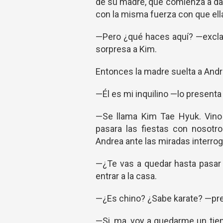
de su madre, que comienza a dar 
con la misma fuerza con que ell
—Pero ¿qué haces aquí? —excla
sorpresa a Kim.
Entonces la madre suelta a And
—Él es mi inquilino —lo presenta l
—Se llama Kim Tae Hyuk. Vino 
pasara las fiestas con nosotr
Andrea ante las miradas interro
—¿Te vas a quedar hasta pasar 
entrar a la casa.
—¿Es chino? ¿Sabe karate? —pr
—Si, ma, voy a quedarme un tiem