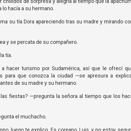
chillidos de sorpresa y alegría al tiempo que la apachur
a lo hacía a su hermano.
ma su tía Dora apareciendo tras su madre y mirando co
rea y se percata de su compañero.
a tía.
a hacer turismo por Sudamérica, así que le ofrecí qu
os para que conozca la ciudad —se apresura a explica
gantes de su madre y su hermano.
las fiestas? —pregunta la señora al tiempo que los ha
egunta el muchacho.
po, luego te explico. Es coreano, Luis, y no estoy segu