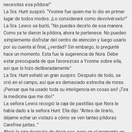
necesitas esa píldora!”
La Sra. Hunt suspiró. “Yvonne fue quien me lo dio en primer
lugar de todos modos. ¡Lo consideraré como devolvérselo!”
La Sra. Lewis se burló, “No puedes decirlo de esa manera.
Como ya te dieron la píldora, ahora te pertenece. No pueden
simplemente disfrutar del centro de atención y luego usarlo
por su cuenta al final, ¿verdad? Sin embargo, lo pregunté
hace un momento. Esta fue la sugerencia de Nora. Debe
estar preocupada de que favorezcas a Yvonne sobre ella,
así que lo hizo deliberadamente”.
La Sra. Hunt exhaló un gran suspiro. Después de todo, se
crió en el campo, así que es demasiado estrecha de miras.
¡Pensar que ha usado toda su inteligencia en cosas así! ¡Tira
la medicina que me dio!”
La señora Lewis recogió la caja de pastillas que Nora le
había dado a la señora Hunt. Ella dijo: "Antes de tirarlo,
déjame echar un vistazo a cómo se ven tantas píldoras
Carefree juntas..."
Abrió la caja después de decir eso, pero en el momento en