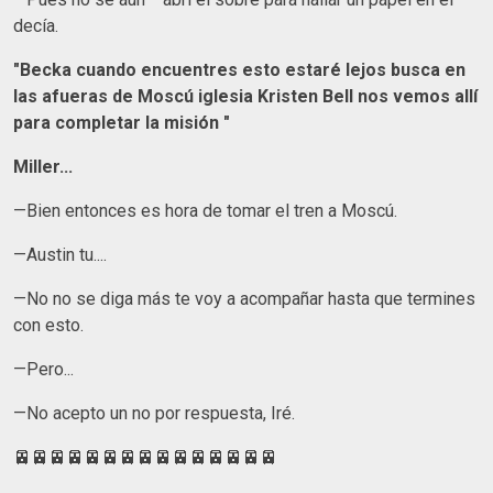
decía.
"Becka cuando encuentres esto estaré lejos busca en
las afueras de Moscú iglesia Kristen Bell nos vemos allí
para completar la misión "
Miller...
—Bien entonces es hora de tomar el tren a Moscú.
—Austin tu....
—No no se diga más te voy a acompañar hasta que termines
con esto.
—Pero...
—No acepto un no por respuesta, Iré.
🚈🚈🚈🚈🚈🚈🚈🚈🚈🚈🚈🚈🚈🚈🚈