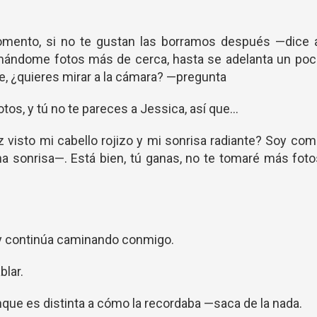
mento, si no te gustan las borramos después —dice a
omándome fotos más de cerca, hasta se adelanta un po
, ¿quieres mirar a la cámara? —pregunta
tos, y tú no te pareces a Jessica, así que...
isto mi cabello rojizo y mi sonrisa radiante? Soy co
na sonrisa—. Está bien, tú ganas, no te tomaré más fot
y continúa caminando conmigo.
blar.
que es distinta a cómo la recordaba —saca de la nada.