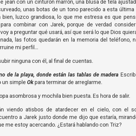
de jean con un cinturón marrón, una blusa de tela ajusta
curveado, unas botas de un tono parecido a esta última
a bien, luzco grandiosa, lo que me estresa es que pen
para combinar con Jarek, porque de verdad consider
voy a preguntar qué usará, así que será lo que Dios quier
 nada, las fotos quedarán en la memoria del teléfono, 
uine mi perfil...
ubir ninguna con él, al final de cuentas.
ino de la playa, donde están las tablas de madera
Escrib
o un simple
Ok
para terminar de arreglarme.
 ropa asombrosa y mochila bien puesta. Es hora de salir.
 viendo atisbos de atardecer en el cielo, con el so
cuentro a Jarek justo donde me dijo que estaría, miran
que me estoy acercando. ¿Estará hablando con Triz?