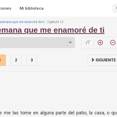
ciones
Mi biblioteca
 semana que me enamoré de ti
Capítulo 12
emana que me enamoré de ti
format_size
add_circle_outline
remove_circle_outline
1
2
3
SIGUIENTE
ue me las tome en alguna parte del patio, la casa, o q