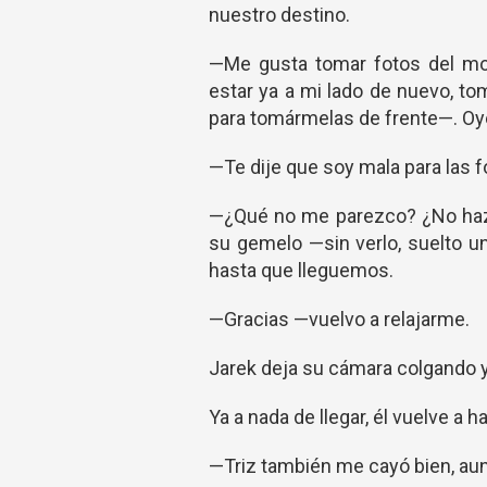
nuestro destino.
—Me gusta tomar fotos del mo
estar ya a mi lado de nuevo, t
para tomármelas de frente—. Oye
—Te dije que soy mala para las fo
—¿Qué no me parezco? ¿No haz v
su gemelo —sin verlo, suelto u
hasta que lleguemos.
—Gracias —vuelvo a relajarme.
Jarek deja su cámara colgando 
Ya a nada de llegar, él vuelve a ha
—Triz también me cayó bien, aun