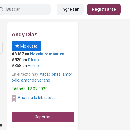
Ingresar
Registrarse
Andy Díaz
Me gusta
#3187 en
Novela romántica
#920 en
Otros
#358 en
Humor
En el texto hay:
vacaciones
,
amor
odio
,
amor de verano
Editado: 12.07.2020
Añadir a la biblioteca
Reportar
ue