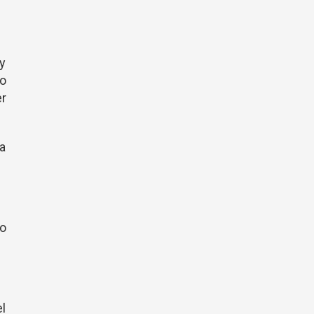
y
co
r
a
go
el