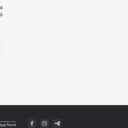
la
tó