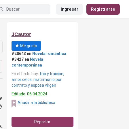
Ingresar
Registrarse
JCautor
Me gusta
#20643 en
Novela romántica
#3427 en
Novela
contemporánea
En el texto hay:
frio y traicion
,
amor celos
,
matrimonio por
contrato y esposa virgen
Editado: 06.04.2024
e
Añadir a la biblioteca
y
Reportar
na