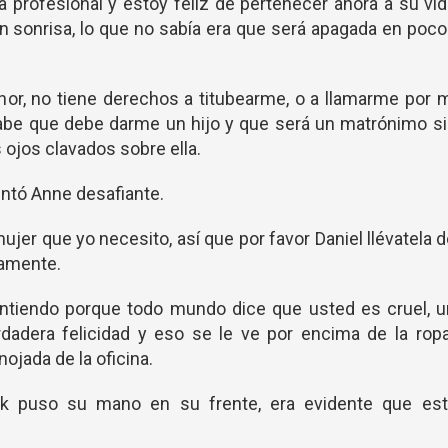
 profesional y estoy feliz de pertenecer ahora a su vi
n sonrisa, lo que no sabía era que será apagada en poc
nor, no tiene derechos a titubearme, o a llamarme por 
abe que debe darme un hijo y que será un matrónimo s
 ojos clavados sobre ella.
untó Anne desafiante.
jer que yo necesito, así que por favor Daniel llévatela 
tamente.
entiendo porque todo mundo dice que usted es cruel, 
dadera felicidad y eso se le ve por encima de la rop
ojada de la oficina.
ck puso su mano en su frente, era evidente que est