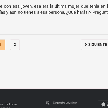
 con esa joven, esa era la última mujer que tenía en 
días y aun no tienes a esa persona, ¿Qué harás?- Pregun
1
2
SIGUIENTE
Soporte técnico
ra de libros