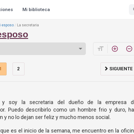
ciones
Mi biblioteca
mi esposo
La secretaria
 esposo
format_size
add_circle_outline
remove_circle_outline
1
2
SIGUIENTE
 y soy la secretaria del dueño de la empresa d
r. Puedo describirlo como un hombre frio y duro, ha
y no lo dejan ser feliz y mucho menos social.
que es el inicio de la semana, me encuentro en la ofici