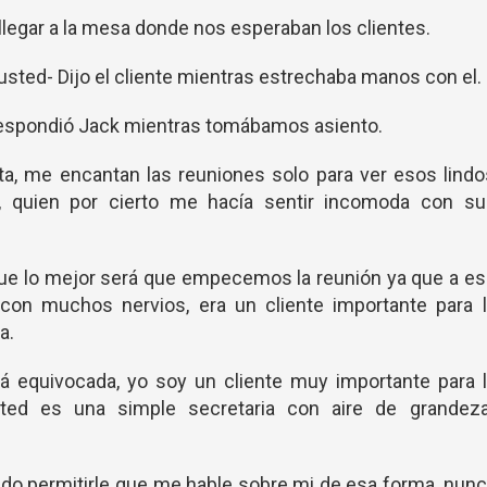
llegar a la mesa donde nos esperaban los clientes.
usted- Dijo el cliente mientras estrechaba manos con el.
Respondió Jack mientras tomábamos asiento.
ta, me encantan las reuniones solo para ver esos lind
e, quien por cierto me hacía sentir incomoda con su
que lo mejor será que empecemos la reunión ya que a e
con muchos nervios, era un cliente importante para l
a.
á equivocada, yo soy un cliente muy importante para l
ted es una simple secretaria con aire de grandeza
edo permitirle que me hable sobre mi de esa forma, nun