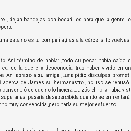
e , dejan bandejas con bocadillos para que la gente l
spera.
na esta no es tu compañía ,iras a la cárcel si lo vuelves
to Ani término de hablar ,todo su pesar había caído d
eal de la que ella desconocía ,tras haber vivido en u
pe ,Ani abrasó a su amiga ,Luna pidió disculpas promet
ni acerca de James su hermanastro ,incluso se rehusó 
 la convenció de que no lo hiciera ,quizás el no la había vis
 superar así pasaría desapercibida cuando se enfrentará
onó muy convencida ,pero haría su mejor esfuerzo.
s pruebas había pasado frente James con su carrito d