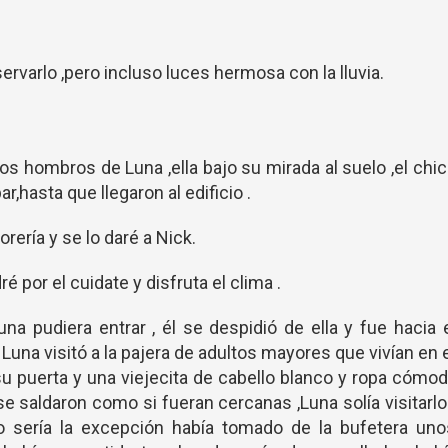
rvarlo ,pero incluso luces hermosa con la lluvia.
os hombros de Luna ,ella bajo su mirada al suelo ,el chi
r,hasta que llegaron al edificio .
orería y se lo daré a Nick.
 por el cuidate y disfruta el clima .
una pudiera entrar , él se despidió de ella y fue hacia 
una visitó a la pajera de adultos mayores que vivían en 
u puerta y una viejecita de cabello blanco y ropa cómo
 se saldaron como si fueran cercanas ,Luna solía visitarl
no sería la excepción había tomado de la bufetera uno