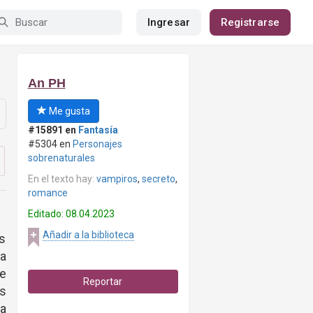
Ingresar
Registrarse
An PH
Me gusta
#15891 en
Fantasía
#5304 en
Personajes
sobrenaturales
En el texto hay:
vampiros
,
secreto
,
romance
Editado: 08.04.2023
Añadir a la biblioteca
s
la
se
Reportar
as
na