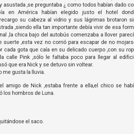
y asustada ,se preguntaba ¿ como todos habían dado c
bía en América habían elegido justo el hotel dond
 recargo su cabeza al vidrio y sus lágrimas brotaron s
trada ,siendo ella tan importante debía vivir de esa for
l ,la chica bajo del autobús comenzaba a llover parec
e suerte ,esta vez no corrió para escapar de no mojar
or cada gota que caía en su delicado cuerpo ,con su ro
 calle Pink ,sólo le faltaba poco para llegar al edific
nsó que era Nick y se detuvo sin voltear.
 me gusta la lluvia.
el amigo de Nick ,estaba frente a ella,el chico se hab
ió los hombros de Luna.
quitándose el saco.