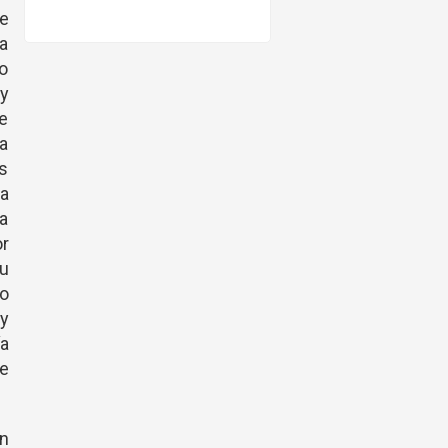
e
la
lo
y
se
la
as
ia
ta
or
su
o
 y
ía
de
in