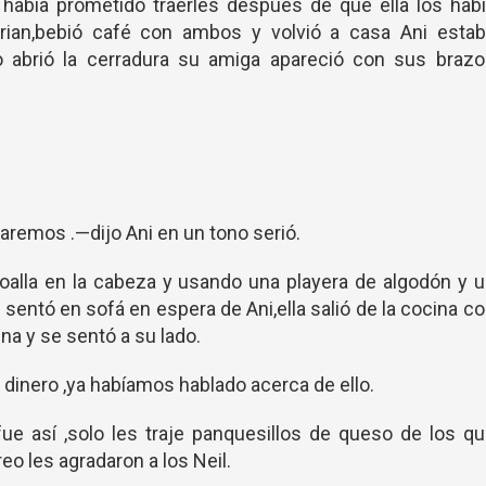
s había prometido traerles después de que ella los hab
rian,bebió café con ambos y volvió a casa Ani estab
 abrió la cerradura su amiga apareció con sus brazo
remos .—dijo Ani en un tono serió.
oalla en la cabeza y usando una playera de algodón y 
 sentó en sofá en espera de Ani,ella salió de la cocina c
una y se sentó a su lado.
 dinero ,ya habíamos hablado acerca de ello.
fue así ,solo les traje panquesillos de queso de los q
reo les agradaron a los Neil.