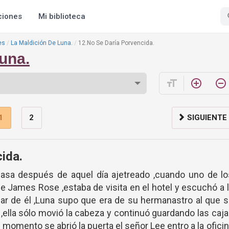
ciones
Mi biblioteca
es
La Maldición De Luna.
12.No Se Daría Porvencida.
una.
format_size
add_circle_outline
remove_circle_outline
1
2
SIGUIENTE
ida.
casa después de aquel día ajetreado ,cuando uno de lo
 James Rose ,estaba de visita en el hotel y escuchó a 
blar de él ,Luna supo que era de su hermanastro al que 
e ,ella sólo movió la cabeza y continuó guardando las caj
e momento se abrió la puerta el señor Lee entro a la ofici