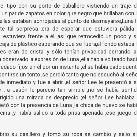
 tipo con su porte de caballero vistiendo un traje d
 un par de zapatos en color que negro que brillaban con 
,ellas estaban sonrojadas al punto de desmayarse,Luna 
te tal sorpresa ,era de esperar que estuviera pálida 
 estuviera frente a él ,así que retrocedió un poco y 
caja de plástico esperando que se fuera,al fondo estaba 
es eran de cristal y sólo tenían privacidad cerrando l
 observado la expresión de Luna ,ella había volteado hac
edado fijos en él por un instante ,el se había dado cuen
sentirse un tonto ,se perdió tanto que no escuchó al señ
 de inmediato y fue a abrir ,el señor Lee le presentó a 
, a Jasón le pareció tan simple ,no se había sentid
irigido una mirada de desprecio ;el señor Lee hablaba
etó con la presencia de Luna ,la chica de nuevo se hab
ina ,y había salido a toda prisa apenada ,ese juego 
brio su casillero y tomó su ropa se cambio y salio s