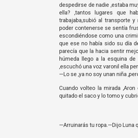
despedirse de nadie ,estaba mu
ella? ,tantos lugares que ha
trabajaba,subió al transporte y
poder contenerse se sentía frus
escondiéndose como una crimina
que ese no había sido su día d
parecía que la hacia sentir mej
húmeda llego a la esquina de la
,escuchó una voz varonil ella pe
—Lo se ,ya no soy unan niña ,pero
Cuando volteo la mirada ,Aron 
quitado el saco y lo tomo y cubr
—Arruinarás tu ropa.—Dijo Luna 