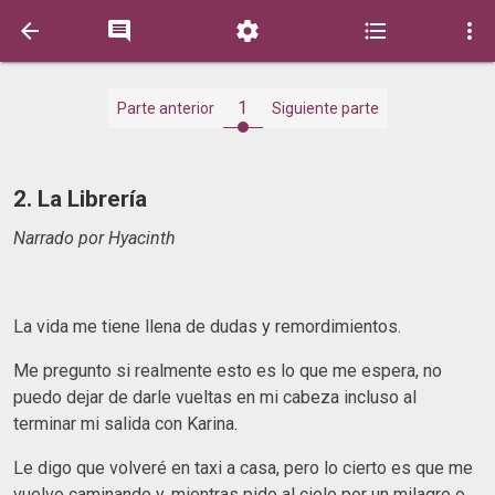





1
Parte anterior
Siguiente parte
2. La Librería
Narrado por Hyacinth
La vida me tiene llena de dudas y remordimientos.
Me pregunto si realmente esto es lo que me espera, no
puedo dejar de darle vueltas en mi cabeza incluso al
terminar mi salida con Karina.
Le digo que volveré en taxi a casa, pero lo cierto es que me
vuelvo caminando y, mientras pido al cielo por un milagro o