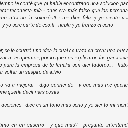
 tiempo te conté que ya había encontrado una solución pa
sperar respuesta mía - pues era más falso que las person
 encontraron la solución!! - me dice feliz y yo siento u
- y yo seré parte de eso!!! - habla y yo frunzo el ceño
r, se le ocurrió una idea la cual se trata en crear una nue
r a recuperarse, por lo que nos explicaron las gananci
 para la empresa de tú familia son alentadores... - hab
 soltar un suspiro de alivio
odo va a mejorar - digo sonriendo - y que más me querí
e me quería decir más cosas
as acciones - dice en un tono más serio y yo siento mi men
ltimo en un susurro - y que mas? - pregunto intentand