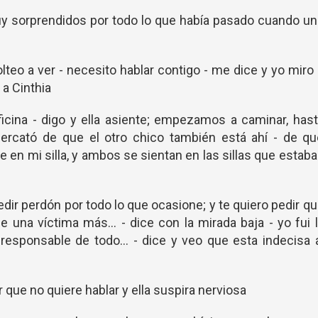
muy sorprendidos por todo lo que había pasado cuando u
lteo a ver - necesito hablar contigo - me dice y yo miro
 a Cinthia
cina - digo y ella asiente; empezamos a caminar, has
percató de que el otro chico también está ahí - de qu
 en mi silla, y ambos se sientan en las sillas que estab
edir perdón por todo lo que ocasione; y te quiero pedir q
e una víctima más... - dice con la mirada baja - yo fui 
responsable de todo... - dice y veo que esta indecisa 
er que no quiere hablar y ella suspira nerviosa