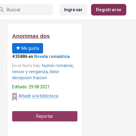
Ingresar
Registrarse
Anonimas dos
Me gusta
#35886 en
Novela romántica
En el texto hay:
humor romance
,
rencor y venganza
,
dolor
decepcion traicion
Editado: 29.08.2021
Añadir a la biblioteca
Reportar