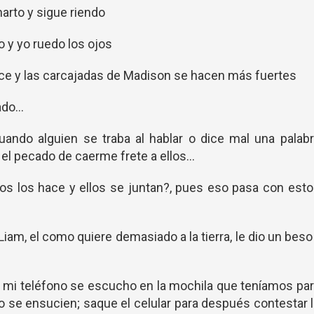
harto y sigue riendo
o y yo ruedo los ojos
 dice y las carcajadas de Madison se hacen más fuertes
do...
uando alguien se traba al hablar o dice mal una palab
 el pecado de caerme frete a ellos...
s los hace y ellos se juntan?, pues eso pasa con est
iam, el como quiere demasiado a la tierra, le dio un beso
 mi teléfono se escucho en la mochila que teníamos pa
 se ensucien; saque el celular para después contestar 