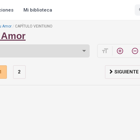
ciones
Mi biblioteca
Tu Amor
CAPÍTULO VEINTIUNO
u Amor
format_size
add_circle_outline
remove_circle_outline
1
2
SIGUIENTE