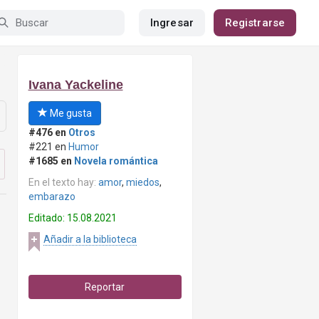
Ingresar
Registrarse
Ivana Yackeline
Me gusta
#476 en
Otros
#221 en
Humor
#1685 en
Novela romántica
En el texto hay:
amor
,
miedos
,
embarazo
Editado: 15.08.2021
Añadir a la biblioteca
Reportar