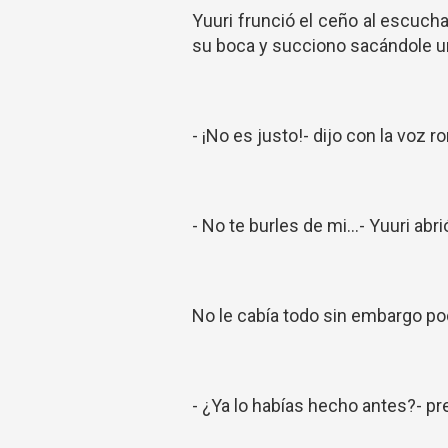
Yuuri frunció el ceño al escuchar
su boca y succiono sacándole u
- ¡No es justo!- dijo con la voz r
- No te burles de mi...- Yuuri ab
No le cabía todo sin embargo pod
- ¿Ya lo habías hecho antes?- p