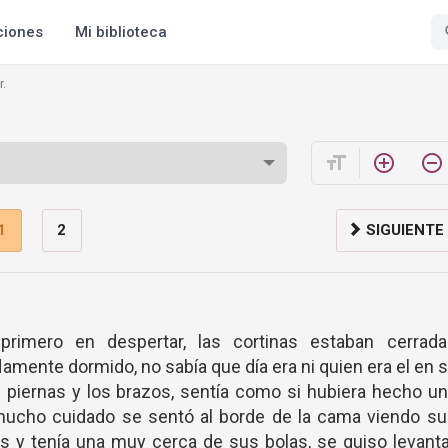
ciones
Mi biblioteca
r.
format_size
add_circle_outline
remove_circle_outline
1
2
SIGUIENTE
rimero en despertar, las cortinas estaban cerrada
amente dormido, no sabía que día era ni quien era el en s
las piernas y los brazos, sentía como si hubiera hecho u
on mucho cuidado se sentó al borde de la cama viendo s
s y tenía una muy cerca de sus bolas, se quiso levant