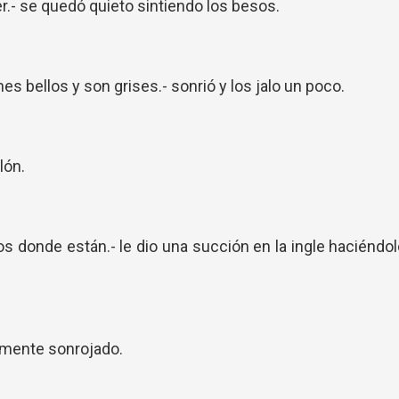
r.- se quedó quieto sintiendo los besos.
nes bellos y son grises.- sonrió y los jalo un poco.
rlón.
os donde están.- le dio una succión en la ingle haciéndo
almente sonrojado.