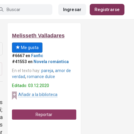
Ingresar
Registrarse
Melisseth Valladares
Me gusta
#6667 en
Fanfic
#41553 en
Novela romántica
En el texto hay:
pareja
,
amor de
verdad
,
romance dulce
Editado: 03.12.2020
Añadir a la biblioteca
s
í;
Reportar
na
us
ar