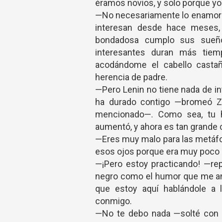
éramos novios, y solo porque yo 
—No necesariamente lo enamoré
interesan desde hace meses
bondadosa cumplo sus sueño
interesantes duran más tiem
acodándome el cabello castaño
herencia de padre.
—Pero Lenin no tiene nada de in
ha durado contigo —bromeó Ze
mencionado—. Como sea, tu hi
aumentó, y ahora es tan grande
—Eres muy malo para las metáfo
esos ojos porque era muy poco 
—¡Pero estoy practicando! —rep
negro como el humor que me and
que estoy aquí hablándole a 
conmigo.
—No te debo nada —solté con 