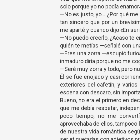
solo porque yo no podía enamora
—No es justo, yo… ¿Por qué me h
tan sincero que por un brevís
me aparté y cuando dijo «En serio 
—No puedo creerlo, ¿Acaso te e
quién te metías —señalé con una
—Eres una zorra —escupió furio
inmaduro diría porque no me co
—Seré muy zorra y todo, pero nu
Él se fue enojado y casi corri
exteriores del cafetín, y vario
escena con descaro, sin importa
Bueno, no era el primero en decir
que me debía respetar, indepen
poco tiempo, no me convertí
aprovechaba de ellos, tampoco 
de nuestra vida romántica segú
ser etiquetadas con adjetivos 