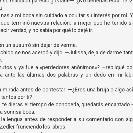
or su reacción pareció gustarle—. ¿No deberías estar feli
ú.
anas a mi boca sin cuidado a ocultar su interés por mí. 
ue terminó nuestra relación, la mejor que he tenido s
ecir verdad, y no sabía por qué lo dejé ir.
 un susurró sin dejar de verme.
 chico se nos acercó y dijo: —Julissa, deja de darme tan
s.
utos y ya fue a «perdedores anónimos»? —repliqué co
ia ante las últimas dos palabras y un dedo en mi labi
 mirada antes de contestar: —¿Eres una bruja o algo as
tantos por ti?
te dieras el tiempo de conocerla, quedarás encantado
 sonrisa boba.
 la lengua antes de responder a su comentario con al
edler frunciendo los labios.