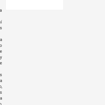
 a
sí
os
da
co
e
 y
e
os
na
,
s
ra
o,