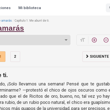
ciones
Mi biblioteca
e amarás
Capítulo 1: Me aburrí de ti.
 amarás
format_size
add_circle_outline
remove_circle_outline
1
2
SIGUIENTE
 ti.
do, ¡Solo llevamos una semana! Pensé que te gustab
rminarme? —protestó el chico de ojos oscuros como e
ado que el de Ricitos de oro, bueno, no, tal vez yo ha
a rubio, de un rubio poco natural, el chico era guapísim
hicos más guapos de la universidad, para ser precisos, 