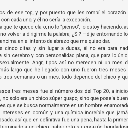
cos de ese top, y por puesto que les rompí el corazón
 con cada uno, y él no sería la excepción.
a que te quede claro, no lo “pienso”, lo estoy haciendo, a
 volver a dirigirme la palabra, ¿Sí? —dije entornando l
 encima en el intento de abrazo que me quiso dar.
s cinco citas y sin lugar a dudas, él no era para na
ta sin cerebro y con personalidad plana, que para lo úni
sexualmente. Ahgr, tipos así no merecen ni un mes d
o más largo que he llegado con uno fueron tres meses
 tres semanas o un mes, todo depende del chico y qu
esos tres meses fue el número dos del Top 20, a inici
, no solo era un chico súper guapo, sino que poseía bue
des que se busca normalmente en un hombre enamorado
ntereses en común y una química increíble que jamá
asado, así que en definitiva fue una pena, hasta la prime
terminado a un chico, haber roto su corazón bondados