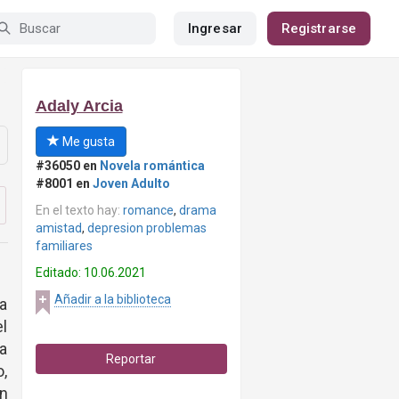
Ingresar
Registrarse
Adaly Arcia
Me gusta
#36050 en
Novela romántica
#8001 en
Joven Adulto
En el texto hay:
romance
,
drama
amistad
,
depresion problemas
familiares
Editado: 10.06.2021
Añadir a la biblioteca
a
l
ya
Reportar
o,
en