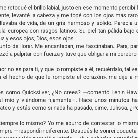
e retoqué el brillo labial, justo en ese momento percibí 
ente, levanté la cabeza y me topé con los ojos más rar
llevaba de vida, de un gris hermoso y sólido. Parecía 
la europea con rasgos latinos. Su piel tan pálida bajo 
 y esos ojos, Dios, esos ojos...
unto de llorar. Me encantaban, me fascinaban...Para, pa
zó a palpitar con fuerza y tuve que obligar a mi cerebro
r no es para ti, y que lo rompiste a él, recuérdalo, tal v
 el hecho de que le rompiste el corazón», me dije a 
dos como Quicksilver, ¿No crees? —comentó Lenin Haw
 al mío y viéndome fijamente—. Hace unos minutos ha
Mateo y estás como si nada ha pasado, dime, Julissa, ¿P
siempre lo mismo? Yo me aburro de contestar lo mismo
iempre —respondí indiferente. Después le sonreí coqueta