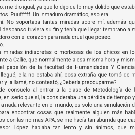
 me dio igual, ya que lo dijo de lo muy dolido que esta
os. Puufffff. Un inmaduro dramático, eso era.
hí. No soportaba tantas miradas sobre mí, además qu
l descanso tuviera su fin y tenía que llegar temprano a 
doro con el corazón para nada cruel que poseo.
o.
as miradas indiscretas o morbosas de los chicos en l
nte a Callie, que normalmente a esa misma hora y mis
el pabellón de la facultad de Humanidades Y Ciencia
 llegué, ella no estaba ahí, cosa extraña que tomó de 
ar y la llamé, no contestó, ¿Debería preocuparme?
de consuelo al entrar a la clase de Metodología de l
a, en serio que sí, la consideraba una pérdida de tiempo 
ra nada relevante en el mundo, es solo una simulación 
” para encontrar cosas que realmente alguien más hab
dos con las normas APA, se me hacía tan aburrida que ca
esor López hablaba tan lento y sin ánimos, que m