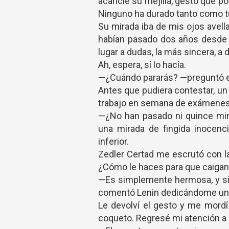
acaricié su mejilla, gesto que p
Ninguno ha durado tanto como t
Su mirada iba de mis ojos avell
habían pasado dos años desde q
lugar a dudas, la más sincera, a d
Ah, espera, sí lo hacía.
—¿Cuándo pararás? —preguntó en
Antes que pudiera contestar, un
trabajo en semana de exámene
—¿No han pasado ni quince min
una mirada de fingida inocenc
inferior.
Zedler Certad me escrutó con la
¿Cómo le haces para que caigan 
—Es simplemente hermosa, y si 
comentó Lenin dedicándome una
Le devolví el gesto y me mordí
coqueto. Regresé mi atención a Z