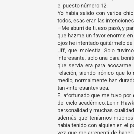
el puesto número 12.
Yo había salido con varios chi
todos, esas eran las intenciones
—Me aburrí de ti, eso pasó, y par
que hazme un favor enorme en no
ojos he intentado quitármelo de
Uff, que molestia. Solo tuvimo
interesante, solo una cara boni
que servía era para acosarme 
relación, siendo irónico que l
medio, normalmente han durado
tan «interesante» sea.
El afortunado que me tuvo por 
del ciclo académico, Lenin Hawk
personalidad y muchas cualida
además que teníamos muchos i
había tenido con alguien en el p
vez que me arrepentí de haber 