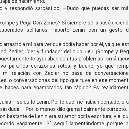
guapa de nacimiento.
co y respondió sarcástico: —Dudo que puedas ser má
 Rompe y Pega Corazones? Sí siempre se la pasó dicien
sperados solitarios —aportó Lenin con un gesto d
lo arrastró a mí para ver que podía hacer por él, ya que es
có Zedler, líder y fundador del club «♥♪ ¡Rompe y Pe
upuestamente te ayudaban con tus problemas románticos
vo para los corazones rotos, y bueno, yo que romp
 mi relación con Zedler no pase de conversacione
es, o conversaciones del tipo que tuve en ese moment
haces para enamorarlos tan rápido? Es realidament
dículas —se burló Lenin. Por lo que me habían contado, er
 sin duda—. Por lo menos dilo gramaticalmente correcto.
n bastante de Lenin era su amor por la escritura, y el q
ecordó vagamente. Sí, seguí lamentándome porque n