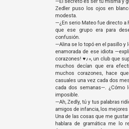
—El secreto es ser tu misma y 
Zedler puso los ojos en blan
modesta.
—¿En serio Mateo fue directo a
que ese grupo era para dese
confusión.
—Alina se lo topó en el pasillo y 
enamorada de ese idiota —expli
corazones! ♥♪», un club que s
muchos decían que era efecti
muchos corazones, hace que
casuales una vez cada dos mes
cada dos semanas—. ¿Cómo le 
imposible.
—Ah, Zedly, tú y tus palabras ri
amigos de infancia, los mejores
Una de las cosas que me gustaro
hablara de gramática me lo r