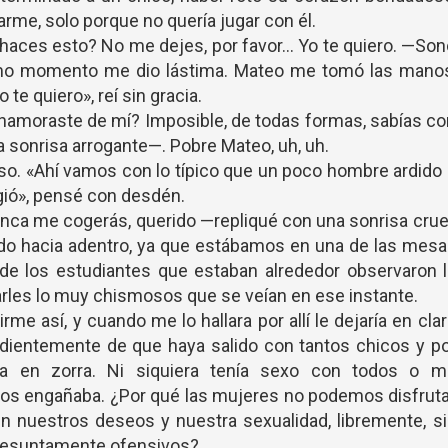
rme, solo porque no quería jugar con él.
aces esto? No me dejes, por favor... Yo te quiero. —So
imo momento me dio lástima. Mateo me tomó las manos
te quiero», reí sin gracia.
namoraste de mí? Imposible, de todas formas, sabías c
 sonrisa arrogante—. Pobre Mateo, uh, uh.
so. «Ahí vamos con lo típico que un poco hombre ardido
gió», pensé con desdén.
nca me cogerás, querido —repliqué con una sonrisa crue
endo hacia adentro, ya que estábamos en una de las mes
s de los estudiantes que estaban alrededor observaron 
rles lo muy chismosos que se veían en ese instante.
me así, y cuando me lo hallara por allí le dejaría en cla
dientemente de que haya salido con tantos chicos y p
a en zorra. Ni siquiera tenía sexo con todos o m
los engañaba. ¿Por qué las mujeres no podemos disfrut
n nuestros deseos y nuestra sexualidad, libremente, s
presuntamente ofensivos?