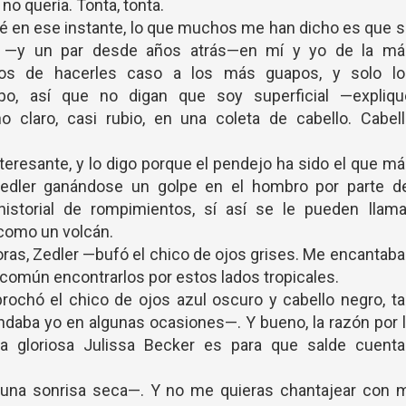
no quería. Tonta, tonta.
 en ese instante, lo que muchos me han dicho es que s
, —y un par desde años atrás—en mí y yo de la má
s de hacerles caso a los más guapos, y solo lo
po, así que no digan que soy superficial —expliqu
 claro, casi rubio, en una coleta de cabello. Cabell
teresante, y lo digo porque el pendejo ha sido el que m
dler ganándose un golpe en el hombro por parte de
storial de rompimientos, sí así se le pueden llamar
 como un volcán.
ras, Zedler —bufó el chico de ojos grises. Me encantab
común encontrarlos por estos lados tropicales.
rochó el chico de ojos azul oscuro y cabello negro, t
aba yo en algunas ocasiones—. Y bueno, la razón por 
la gloriosa Julissa Becker es para que salde cuenta
una sonrisa seca—. Y no me quieras chantajear con m