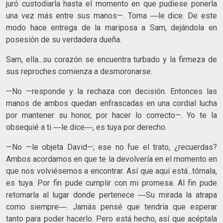
juró custodiarla hasta el momento en que pudiese ponerla
una vez más entre sus manos—. Toma ―le dice. De este
modo hace entrega de la mariposa a Sam, dejándola en
posesión de su verdadera dueña.
Sam, ella...su corazón se encuentra turbado y la firmeza de
sus reproches comienza a desmoronarse.
—No —responde y la rechaza con decisión. Entonces las
manos de ambos quedan enfrascadas en una cordial lucha
por mantener su honor, por hacer lo correcto—. Yo te la
obsequié a ti ―le dice―, es tuya por derecho.
—No —le objeta David—; ese no fue el trato, ¿recuerdas?
Ambos acordamos en que te la devolvería en el momento en
que nos volviésemos a encontrar. Así que aquí está...tómala,
es tuya. Por fin pude cumplir con mi promesa. Al fin pude
retornarla al lugar donde pertenece ―Su mirada la atrapa
como siempre―. Jamás pensé que tendría que esperar
tanto para poder hacerlo. Pero está hecho, así que acéptala