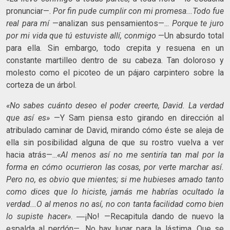
pronunciar—.
Por fin pude cumplir con mi promesa...Todo fue
real para mí
—analizan sus pensamientos—...
Porque te juro
por mi vida que tú estuviste allí, conmigo
—Un absurdo total
para ella. Sin embargo, todo crepita y resuena en un
constante martilleo dentro de su cabeza. Tan doloroso y
molesto como el picoteo de un pájaro carpintero sobre la
corteza de un árbol.
«No sabes cuánto deseo el poder creerte, David. La verdad
que así es»
—Y Sam piensa esto girando en dirección al
atribulado caminar de David, mirando cómo éste se aleja de
ella sin posibilidad alguna de que su rostro vuelva a ver
hacia atrás—...
«Al menos así no me sentiría tan mal por la
forma en cómo ocurrieron las cosas, por verte marchar así.
Pero no, es obvio que mientes; si me hubieses amado tanto
como dices que lo hiciste, jamás me habrías ocultado la
verdad...O al menos no así, no con tanta facilidad como bien
lo supiste hacer»
. ―¡No! —Recapitula dando de nuevo la
espalda al perdón—. No hay lugar para la lástima. Que se