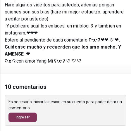
Hare algunos videitos para ustedes, ademas pongan
quienes son sus bias (hare mi mejor esfuerzo, aprendere
a editar por ustedes)
-Y publicare aquí los enlaces, en mi blog :3 y tambien en
instagram.❤❤❤
Estere al pendiente de cada comentario
ʕ•ᴥ•ʔ❤❤ ♡ ❤.
Cuidense mucho y recuerden que los amo mucho. Y
AMENSE ❤
ʕ•ᴥ•ʔ.con amor Yang Mi ʕ•ᴥ•ʔ
♡
♡
♡
10 comentarios
Es necesario iniciar la sesión en su cuenta para poder dejar un
comentario
Ingresar