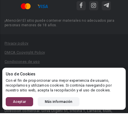
¡Atención! El sitio puede contener materiales no adecuados para
personas menores de 18 años.
Privacy policy
DMCA Copyright Policy
Condiciones de uso
Acuerdo de Privacidad
Uso de Cookies
Reglas para la publicación de libros
Con el fin de proporcionar una mejor experiencia de usuario,
recopilamos y utilizamos cookies. Si continúa navegando por
Área RR.PP.: pr@booknet.com
nuestro sitio web, acepta la recopilación y el uso de cookies.
Aceptar
Más información
© 2026 Booknet. Todos los derechos reservados.
Dirección comercial: Griva Digeni 51, oficina 1, Larnaca, 6036,
Chipre