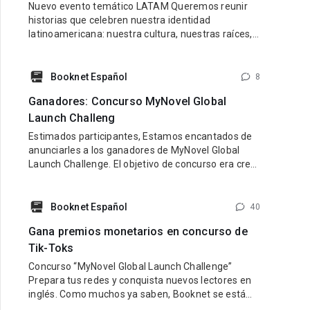
Nuevo evento temático LATAM Queremos reunir
historias que celebren nuestra identidad
latinoamericana: nuestra cultura, nuestras raíces,
nuestras emociones y nuestra diversidad.
Buscamos libros con personajes latinos, ambiente
latino y una esencia que refleje lo mejor de nuestra
Booknet Español
8
tierra y nuestra gente. Pueden participar historias
Ganadores: Concurso MyNovel Global
de cualquier género: romance, fantasía,
Launch Challeng
Estimados participantes, Estamos encantados de
anunciarles a los ganadores de MyNovel Global
Launch Challenge. El objetivo de concurso era crear
una cuenta de TikTok en inglés dedicada a
promocionar los libros de MyNovel (tus libros o
libros de otros autores si no eres escritor). Link al
Booknet Español
40
sitio: https://mynovel.net/ Ganadores: 1 puesto:
Gana premios monetarios en concurso de
usuario de TikTok dark.reader3 2
Tik-Toks
Concurso “MyNovel Global Launch Challenge”
Prepara tus redes y conquista nuevos lectores en
inglés. Como muchos ya saben, Booknet se está
preparando para lanzar su nuevo proyecto