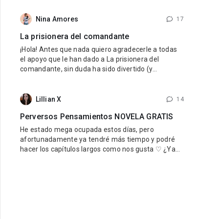
internacional — MyNovel, una plataforma donde los
autores podrán vender sus libros traducidos a
Nina Amores
17
diferentes idiomas y llegar a lectores de todo el
La prisionera del comandante
mundo. El primer idioma será
¡Hola! Antes que nada quiero agradecerle a todas
el apoyo que le han dado a La prisionera del
comandante, sin duda ha sido divertido (y
estresante jaja) viajar en el tiempo al pasado de
nuestro querido reino. Para quienes aun no han
leido Una esposa para el rey, si les está gustando
Lillian X
14
esta novela se las recomiendo mucho, la pueden
Perversos Pensamientos NOVELA GRATIS
encontrar de forma gratuita aquí
He estado mega ocupada estos días, pero
afortunadamente ya tendré más tiempo y podré
hacer los capítulos largos como nos gusta ♡ ¿Ya
estás leyendo Perversos Pensamientos? ¡No te la
pierdas! Es gratis y está mega ricarda, así que
DEBES, y repito DEBES leerla. Tenemos un
perverso padrastro sensual y una chica inocente
que