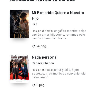
Mi Exmarido Quiere a Nuestro
Hijo
LKR
Hay en el texto:
engaños mentira celos
pasión amor
,
hijooculto
,
romance odio
pasión intencidad drama
76 pág.
Nada personal
Rebeca Chacón
Hay en el texto:
amor y odio
,
hijos
secretos
,
matrimonio de conveniencia
celos amor
8 pág.