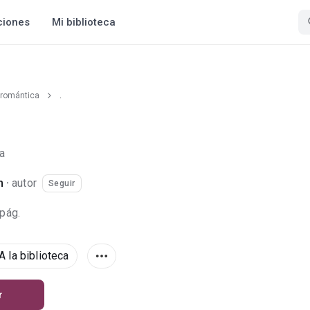
ciones
Mi biblioteca
 romántica
.
a
m
·
autor
Seguir
 pág.
A la biblioteca
r