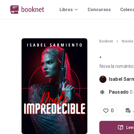
Libros
Concursos
Colec
Booknet
Novela
.
Novela romántic
Isabel Sar
Pausado
0
0
Lee