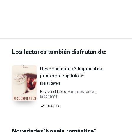
Los lectores también disfrutan de:
Descendientes *disponibles
primeros capítulos*
Isela Reyes
Hay en el texto:
vampiros
,
amor
,
ladonante
104 pág.
Novedades"Novela romántica"