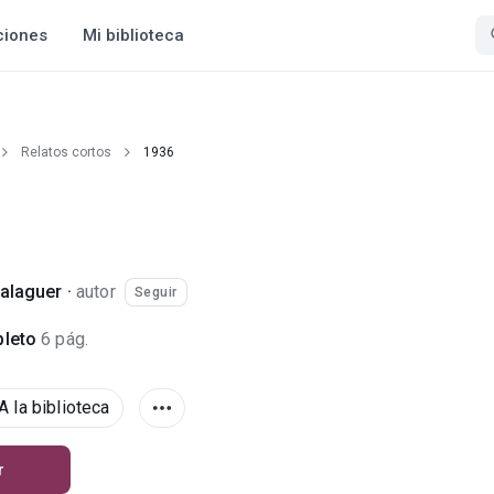
ciones
Mi biblioteca
Relatos cortos
1936
alaguer
·
autor
Seguir
leto
6 pág.
A la biblioteca
r