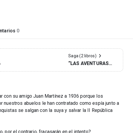
tarios
0
Saga (2 libros)
“LAS AVENTURAS
6
DEL PROFESOR
ARTURO
VELÁZQUEZ”
jar con su amigo Juan Martínez a 1936 porque los
or nuestros abuelos le han contratado como espía junto a
quistas se salgan con la suya y salvar la II República
, por el contrario, fracasarán en el intento?