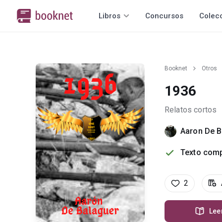
Libros
Concursos
Colec
Booknet
Otros
1936
Relatos cortos
Aaron De B
Texto comp
2
Lee