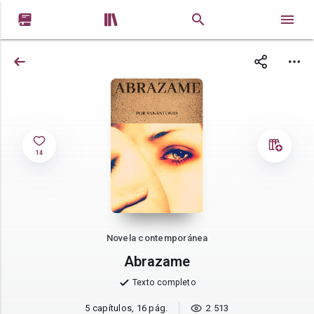


14
Novela contemporánea
Abrazame
Texto completo
5 capítulos, 16 pág.
2 513