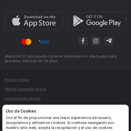
¡Atención! El sitio puede contener materiales no adecuados para
personas menores de 18 años.
Privacy policy
DMCA Copyright Policy
Condiciones de uso
Acuerdo de Privacidad
Uso de Cookies
Reglas para la publicación de libros
Con el fin de proporcionar una mejor experiencia de usuario,
recopilamos y utilizamos cookies. Si continúa navegando por
Área RR.PP.: pr@booknet.com
nuestro sitio web, acepta la recopilación y el uso de cookies.