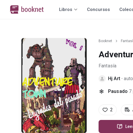
Libros
Concursos
Colec
Booknet
Fantas
Adventur
Fantasía
Hj Art
·
auto
Pausado
7
2
Lee