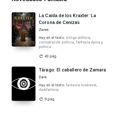
La Caída de los Kraxter: La
Corona de Cenizas
Zares
Hay en el texto:
intriga política
,
conspiración política
,
fantasía épica y
política
43 pág.
Tárago: El caballero de Zamara
Darx
Hay en el texto:
fantasia medieval
,
darkfantasy
9 pág.