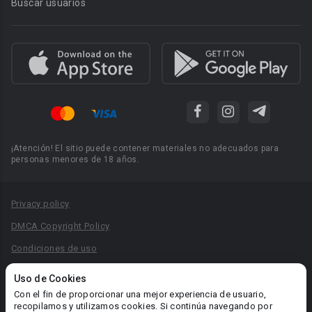
Buscar usuarios
¡Atención! El sitio puede contener materiales no adecuados para
personas menores de 18 años.
Privacy policy
DMCA Copyright Policy
Condiciones de uso
Acuerdo de Privacidad
Uso de Cookies
Reglas para la publicación de libros
Con el fin de proporcionar una mejor experiencia de usuario,
recopilamos y utilizamos cookies. Si continúa navegando por