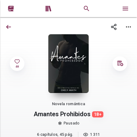


48
Novela romántica
Amantes Prohibidos
18+
Pausado
6 capítulos, 45 pág.
1 311