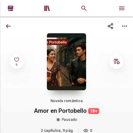


0
Novela romántica
Amor en Portobello
18+
Pausado
2 capítulos, 9 pág.
0