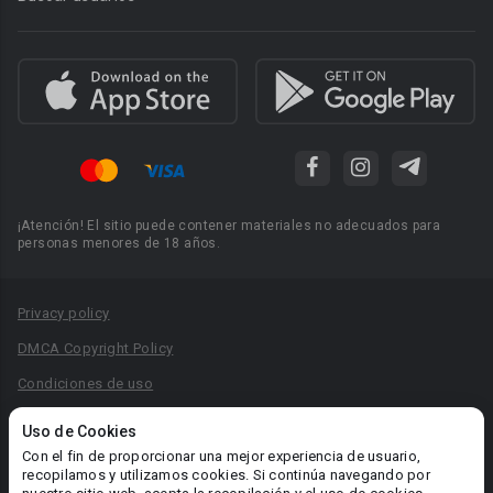
¡Atención! El sitio puede contener materiales no adecuados para
personas menores de 18 años.
Privacy policy
DMCA Copyright Policy
Condiciones de uso
Acuerdo de Privacidad
Uso de Cookies
Reglas para la publicación de libros
Con el fin de proporcionar una mejor experiencia de usuario,
recopilamos y utilizamos cookies. Si continúa navegando por
Área RR.PP.: pr@booknet.com