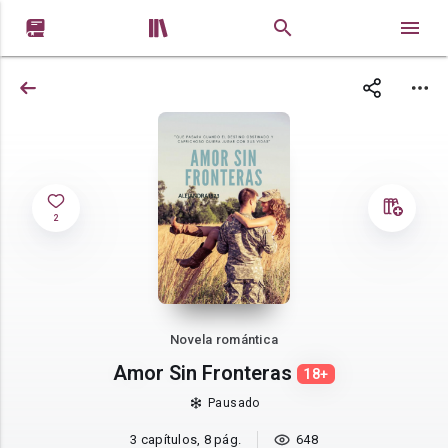


2
Novela romántica
Amor Sin Fronteras
18+
Pausado
3 capítulos, 8 pág.
648