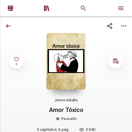


5
Joven Adulto
Amor Tóxico
Pausado
5 capítulos, 6 pág.
3 040