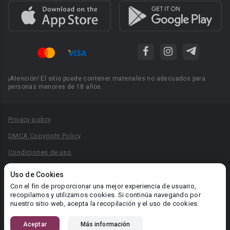
¡Atención! El sitio puede contener materiales no adecuados para
personas menores de 18 años.
Privacy policy
DMCA Copyright Policy
Condiciones de uso
Acuerdo de Privacidad
Uso de Cookies
Reglas para la publicación de libros
Con el fin de proporcionar una mejor experiencia de usuario,
recopilamos y utilizamos cookies. Si continúa navegando por
Área RR.PP.: pr@booknet.com
nuestro sitio web, acepta la recopilación y el uso de cookies.
Aceptar
Más información
© 2026 Booknet. Todos los derechos reservados.