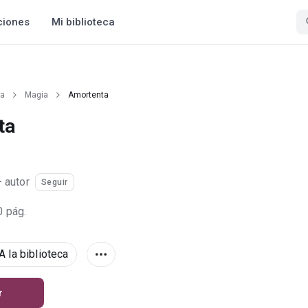
ciones
Mi biblioteca
ía
Magia
Amortenta
ta
·
autor
Seguir
0 pág.
A la biblioteca
r