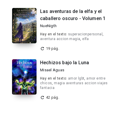
Las aventuras de la elfa y el
caballero oscuro - Volumen 1
NueNigth
Hay en el texto:
superacionpersonal
,
aventura accion magia
,
elfa
19 pág.
Hechizos bajo la Luna
Misael Aguas
Hay en el texto:
amor lgbt
,
amor entre
chicos
,
magia aventuras accion viajes
fantacia
42 pág.