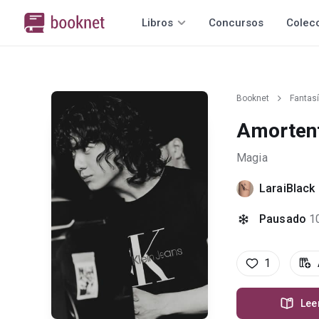
Libros
Concursos
Colec
Booknet
Fantas
Amorten
Magia
LaraiBlack
Pausado
1
1
Lee