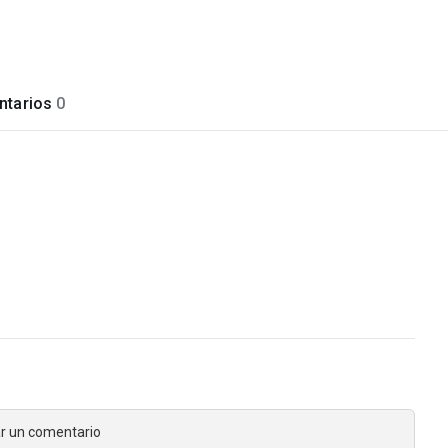
tarios
0
jar un comentario