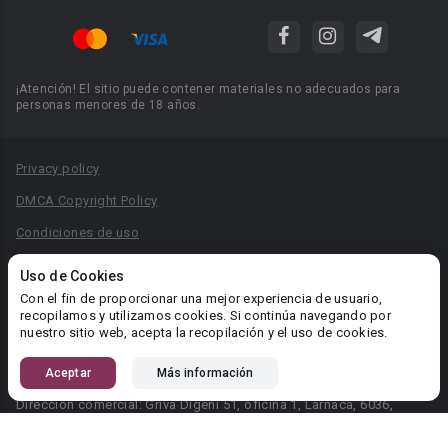
¡Atención! El sitio puede contener materiales no adecuados para
personas menores de 18 años.
Privacy policy
DMCA Copyright Policy
Condiciones de uso
Acuerdo de Privacidad
Uso de Cookies
Reglas para la publicación de libros
Con el fin de proporcionar una mejor experiencia de usuario,
recopilamos y utilizamos cookies. Si continúa navegando por
Área RR.PP.: pr@booknet.com
nuestro sitio web, acepta la recopilación y el uso de cookies.
Aceptar
Más información
© 2026 Booknet. Todos los derechos reservados.
Dirección comercial: Griva Digeni 51, oficina 1, Larnaca, 6036,
Chipre