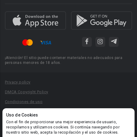
¡Atención! El sitio puede contener materiales no adecuados para
personas menores de 18 años.
Privacy policy
DMCA Copyright Policy
Condiciones de uso
Acuerdo de Privacidad
Uso de Cookies
Reglas para la publicación de libros
Con el fin de proporcionar una mejor experiencia de usuario,
recopilamos y utilizamos cookies. Si continúa navegando por
Área RR.PP.: pr@booknet.com
nuestro sitio web, acepta la recopilación y el uso de cookies.