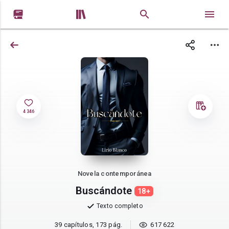


4 346
Novela contemporánea
Buscándote
18+
Texto completo
39 capítulos, 173 pág.
617 622