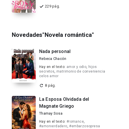
229 pág.
Novedades"Novela romántica"
Nada personal
Rebeca Chacón
Hay en el texto:
amor y odio
,
hijos
secretos
,
matrimonio de conveniencia
celos amor
8 pág.
La Esposa Olvidada del
Magnate Griego
Thamay Sosa
Hay en el texto:
#romance
,
#amorverdadero
,
#embarzosopresa