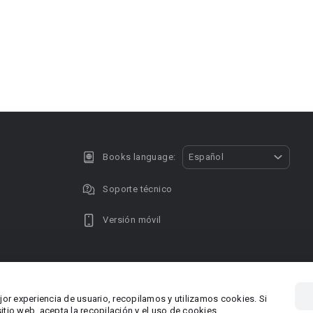
Books language:
Español
Soporte técnico
Versión móvil
Privacy policy
DMCA Copyright
jor experiencia de usuario, recopilamos y utilizamos cookies. Si
, Chipre
Área RR.P
tio web, acepta la recopilación y el uso de cookies.