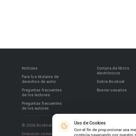
Noticias
Compra de libros
electrónicos
Para los titulares de
derechos de autor
Sobre Booknet
Preguntas frecuentes
Buscar usuarios
de los lectores
Preguntas frecuentes
de los autores
Uso de Cookies
© 2026 Booknet. Todos los derechos reservados.
Con el fin de proporcionar una me
Dirección comercial: Griva Digeni 51, oficina 1, Larnaca, 6036
continúa navegando por nuestro si