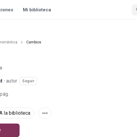
ciones
Mi biblioteca
 romántica
Cambios
a
st
·
autor
Seguir
 pág.
A la biblioteca
r