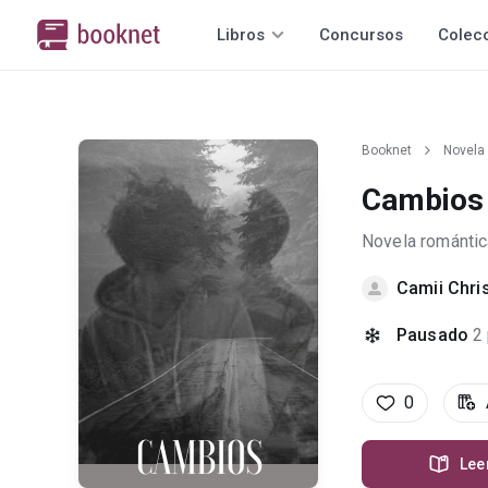
Libros
Concursos
Colec
Booknet
Novela
Cambios
Novela romántic
Camii Chri
Pausado
2
0
Lee