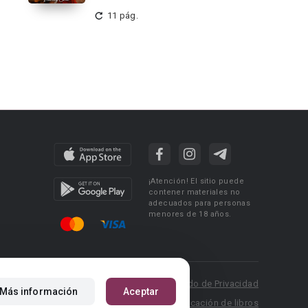
11 pág.
¡Atención! El sitio puede
contener materiales no
adecuados para personas
menores de 18 años.
 Policy
Condiciones de uso
Acuerdo de Privacidad
Más información
Aceptar
P.: pr@booknet.com
Reglas para la publicación de libros