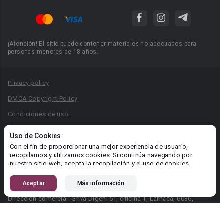
¡Atención! El sitio puede contener materiales no adecuados para
personas menores de 18 años.
Privacy policy
DMCA Copyright Policy
Condiciones de uso
Acuerdo de Privacidad
Uso de Cookies
Reglas para la publicación de libros
Con el fin de proporcionar una mejor experiencia de usuario,
recopilamos y utilizamos cookies. Si continúa navegando por
Área RR.PP.: pr@booknet.com
nuestro sitio web, acepta la recopilación y el uso de cookies.
Aceptar
Más información
© 2026 Booknet. Todos los derechos reservados.
Dirección comercial: Griva Digeni 51, oficina 1, Larnaca, 6036,
Chipre