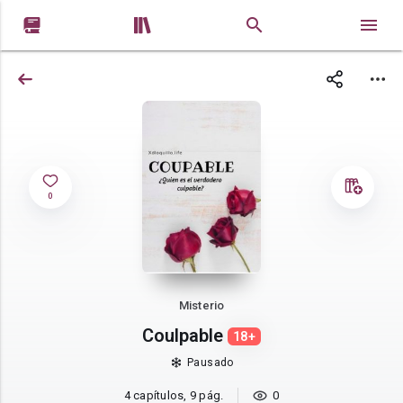


0
Misterio
Coulpable
18+
Pausado
4 capítulos, 9 pág.
0