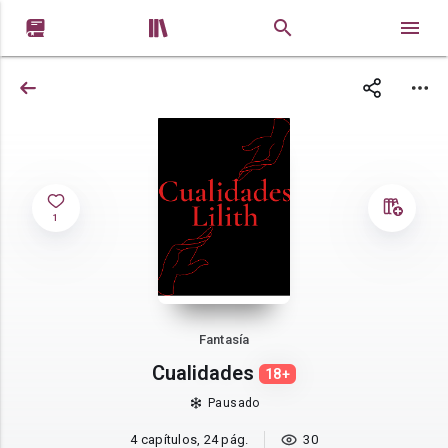


1
Fantasía
Cualidades
18+
Pausado
4 capítulos, 24 pág.
30