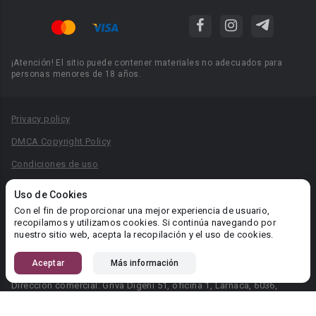
¡Atención! El sitio puede contener materiales no adecuados para
personas menores de 18 años.
Privacy policy
DMCA Copyright Policy
Condiciones de uso
Acuerdo de Privacidad
Uso de Cookies
Reglas para la publicación de libros
Con el fin de proporcionar una mejor experiencia de usuario,
recopilamos y utilizamos cookies. Si continúa navegando por
Área RR.PP.: pr@booknet.com
nuestro sitio web, acepta la recopilación y el uso de cookies.
Aceptar
Más información
© 2026 Booknet. Todos los derechos reservados.
Dirección comercial: Griva Digeni 51, oficina 1, Larnaca, 6036,
Chipre