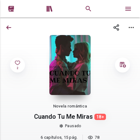


2
Novela romántica
Cuando Tu Me Miras
18+
Pausado
6 capítulos, 15 pág.
78