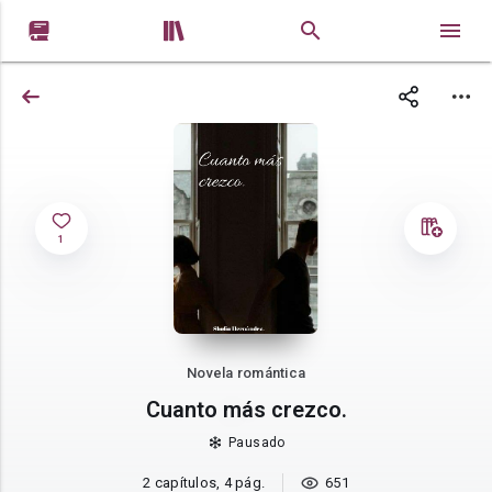


1
Novela romántica
Cuanto más crezco.
Pausado
2 capítulos, 4 pág.
651