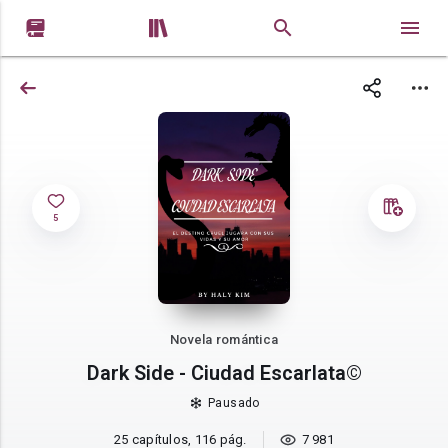


5
Novela romántica
Dark Side - Ciudad Escarlata©
Pausado
25 capítulos, 116 pág.
7 981