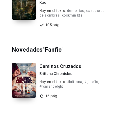
Kao
Hay en el texto:
demonios
,
cazadores
de sombras
,
kookmin bts
105 pág.
Novedades"Fanfic"
Caminos Cruzados
Brittana Chronicles
Hay en el texto:
#brittana
,
#gleefic
,
#romancelgbt
15 pág.