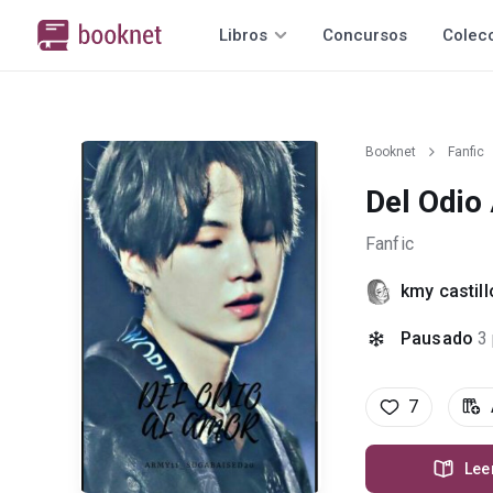
Libros
Concursos
Colec
Booknet
Fanfic
Del Odio
Fanfic
kmy castill
Pausado
3
7
Lee