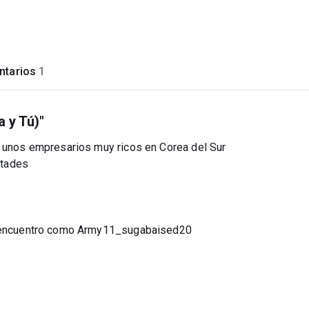
tarios
1
a y Tú)"
e unos empresarios muy ricos en Corea del Sur
ltades
me encuentro como Army11_sugabaised20