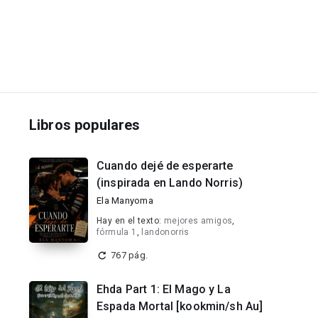
Libros populares
Cuando dejé de esperarte
(inspirada en Lando Norris)
Ela Manyoma
Hay en el texto:
mejores amigos
,
fórmula 1
,
landonorris
767 pág.
Ehda Part 1: El Mago y La
Espada Mortal [kookmin/sh Au]