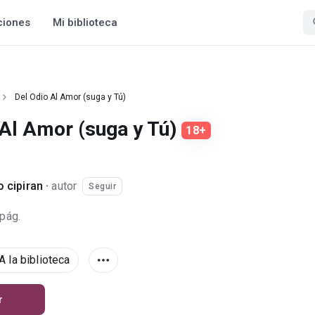
ciones
Mi biblioteca
Del Odio Al Amor (suga y Tú)
 Al Amor (suga y Tú)
18+
o cipiran
·
autor
Seguir
 pág.
A la biblioteca
r