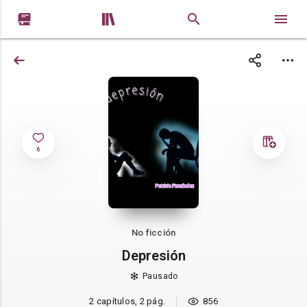


6
No ficción
Depresión
Pausado
2 capítulos, 2 pág.
856