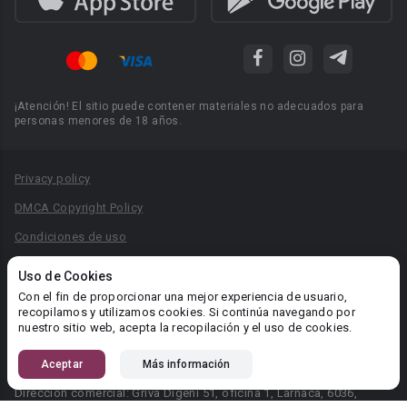
¡Atención! El sitio puede contener materiales no adecuados para
personas menores de 18 años.
Privacy policy
DMCA Copyright Policy
Condiciones de uso
Acuerdo de Privacidad
Uso de Cookies
Reglas para la publicación de libros
Con el fin de proporcionar una mejor experiencia de usuario,
recopilamos y utilizamos cookies. Si continúa navegando por
Área RR.PP.: pr@booknet.com
nuestro sitio web, acepta la recopilación y el uso de cookies.
Aceptar
Más información
© 2026 Booknet. Todos los derechos reservados.
Dirección comercial: Griva Digeni 51, oficina 1, Larnaca, 6036,