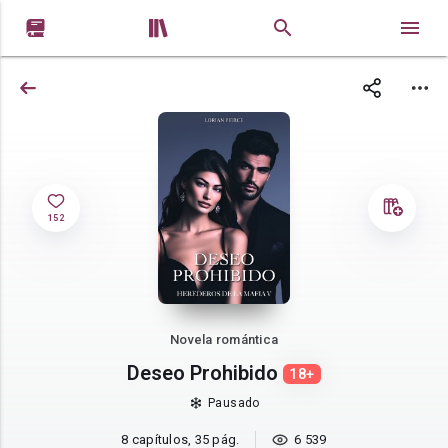


152
Novela romántica
Deseo Prohibido
18+
Pausado
8 capítulos, 35 pág.
6 539