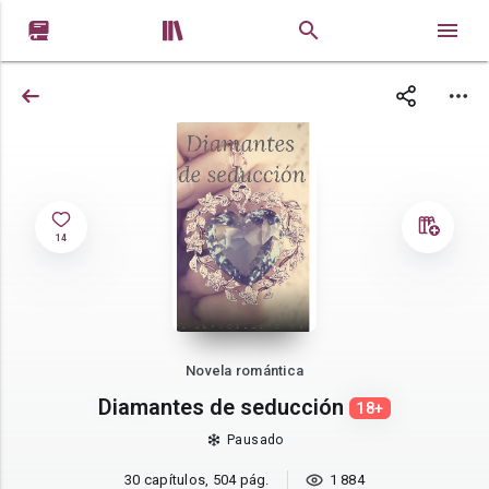


14
Novela romántica
Diamantes de seducción
18+
Pausado
30 capítulos, 504 pág.
1 884