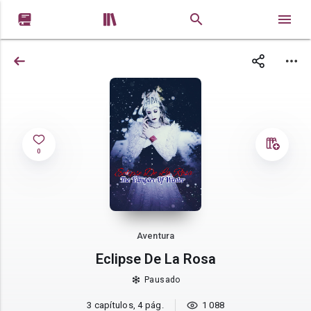


0
Aventura
Eclipse De La Rosa
Pausado
3 capítulos, 4 pág.
1 088