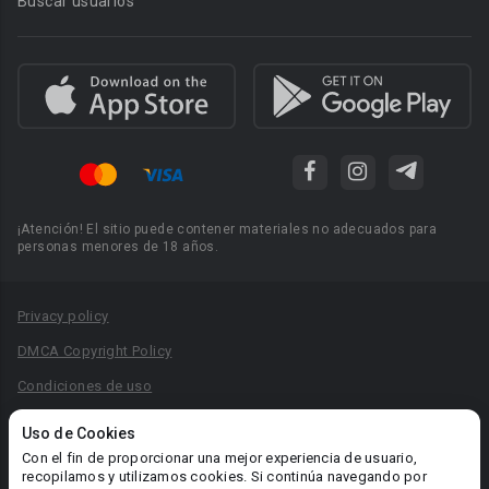
Buscar usuarios
¡Atención! El sitio puede contener materiales no adecuados para
personas menores de 18 años.
Privacy policy
DMCA Copyright Policy
Condiciones de uso
Acuerdo de Privacidad
Uso de Cookies
Reglas para la publicación de libros
Con el fin de proporcionar una mejor experiencia de usuario,
recopilamos y utilizamos cookies. Si continúa navegando por